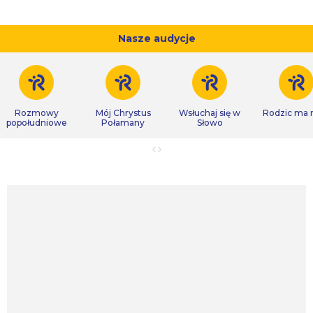
Nasze audycje
Rozmowy
Mój Chrystus
Wsłuchaj się w
Rodzic ma
popołudniowe
Połamany
Słowo