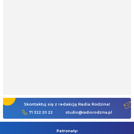
Skontaktuj się z redakcją Radia Rodzina!
71 322 20 22
studio@radiorodzina.pl
Patronaty: