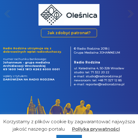
Jak zdobyć patronat?
Radio Rodzina utrzymuje się z
© Radio Rodzina 2018 |
dobrowolnych wpłat radiosłuchaczy.
Grupa Medialna JOHANNEUM
numer rachunku bankowego:
Radio Rodzina
Johanneum - grupa medialna
Archidiecezji Wrocławskiej
ul. Katedralna 4, 50-328 Wrocław
69 1600 1462 1813 6262 6000 0001
studio: tel. 71 322 20 22
wpłaty z tytułem:
e-mail: studio@radiorodzina.pl
DAROWIZNA NA RADIO RODZINA
newsroom: tel. +48 71 327 12 85
e-mail: reporter@radiorodzina.pl
Korzystamy z plików cookie by zagwarantować najwyższa
jakość naszego portalu
Poliyka prywatności