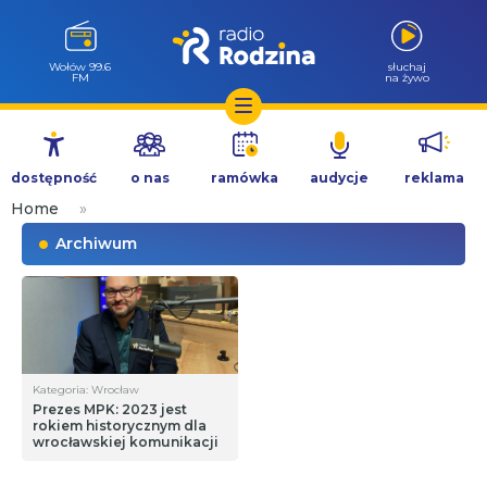
Wołów 99.6
słuchaj
FM
na żywo
Przejdź
do
dostępność
o nas
ramówka
audycje
reklama
treści
Home
»
Archiwum
Kategoria: Wrocław
Prezes MPK: 2023 jest
rokiem historycznym dla
wrocławskiej komunikacji