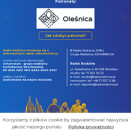
Patronaty:
Jak zdobyć patronat?
Radio Rodzina utrzymuje się z
© Radio Rodzina 2018 |
dobrowolnych wpłat radiosłuchaczy.
Grupa Medialna JOHANNEUM
numer rachunku bankowego:
Radio Rodzina
Johanneum - grupa medialna
Archidiecezji Wrocławskiej
ul. Katedralna 4, 50-328 Wrocław
69 1600 1462 1813 6262 6000 0001
studio: tel. 71 322 20 22
wpłaty z tytułem:
e-mail: studio@radiorodzina.pl
DAROWIZNA NA RADIO RODZINA
newsroom: tel. +48 71 327 12 85
e-mail: reporter@radiorodzina.pl
Korzystamy z plików cookie by zagwarantować najwyższa
jakość naszego portalu
Poliyka prywatności