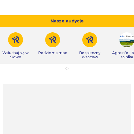
Nasze audycje
Wsłuchaj się w
Rodzic ma moc
Bezpieczny
Agroinfo - b
Słowo
Wrocław
rolnika