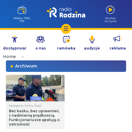
Wołów 99.6
słuchaj
FM
na żywo
Przejdź
do
dostępność
o nas
ramówka
audycje
reklama
treści
Home
»
Archiwum
Kategoria: Dolny Śląsk
Bez kasku, bez uprawnień,
z nadmierną prędkością.
Funkcjonariusze apelują o
ostrożność