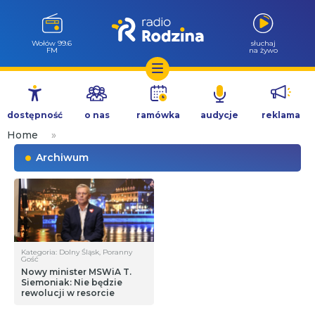
Wołów 99.6
słuchaj
FM
na żywo
Przejdź
do
dostępność
o nas
ramówka
audycje
reklama
treści
Home
»
Archiwum
Kategoria: Dolny Śląsk, Poranny
Gość
Nowy minister MSWiA T.
Siemoniak: Nie będzie
rewolucji w resorcie