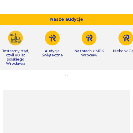
Nasze audycje
Jesteśmy stąd,
Audycje
Na torach z MPK
Niebo w Gę
czyli 80 lat
Świąteczne
Wrocław
polskiego
Wrocławia