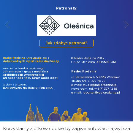
Patronaty:
Jak zdobyć patronat?
Radio Rodzina utrzymuje się z
© Radio Rodzina 2018 |
dobrowolnych wpłat radiosłuchaczy.
Grupa Medialna JOHANNEUM
numer rachunku bankowego:
Radio Rodzina
Johanneum - grupa medialna
Archidiecezji Wrocławskiej
ul. Katedralna 4, 50-328 Wrocław
69 1600 1462 1813 6262 6000 0001
studio: tel. 71 322 20 22
wpłaty z tytułem:
e-mail: studio@radiorodzina.pl
DAROWIZNA NA RADIO RODZINA
newsroom: tel. +48 71 327 12 85
e-mail: reporter@radiorodzina.pl
Korzystamy z plików cookie by zagwarantować najwyższa