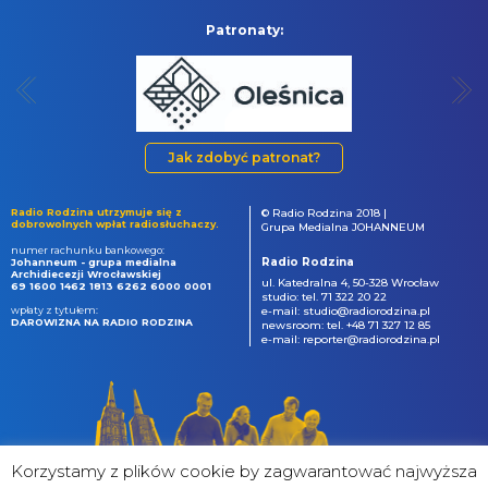
Patronaty:
Jak zdobyć patronat?
Radio Rodzina utrzymuje się z
© Radio Rodzina 2018 |
dobrowolnych wpłat radiosłuchaczy.
Grupa Medialna JOHANNEUM
numer rachunku bankowego:
Radio Rodzina
Johanneum - grupa medialna
Archidiecezji Wrocławskiej
ul. Katedralna 4, 50-328 Wrocław
69 1600 1462 1813 6262 6000 0001
studio: tel. 71 322 20 22
wpłaty z tytułem:
e-mail: studio@radiorodzina.pl
DAROWIZNA NA RADIO RODZINA
newsroom: tel. +48 71 327 12 85
e-mail: reporter@radiorodzina.pl
Korzystamy z plików cookie by zagwarantować najwyższa