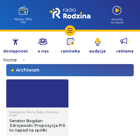
Wołów 99.6
słuchaj
FM
na żywo
Przejdź
do
dostępność
o nas
ramówka
audycje
reklama
treści
Home
»
Archiwum
Kategoria: Dolny Śląsk, Poranny
Gość
Senator Bogdan
Zdrojewski: Propozycja PiS
to napad na spółki