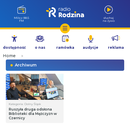
Milicz 88.5
słuchaj
FM
na żywo
Przejdź
do
dostępność
o nas
ramówka
audycje
reklama
treści
Home
»
Archiwum
Kategoria: Dolny Śląsk
Ruszyła druga odsłona
Biblioteki dla Mężczyzn w
Czernicy