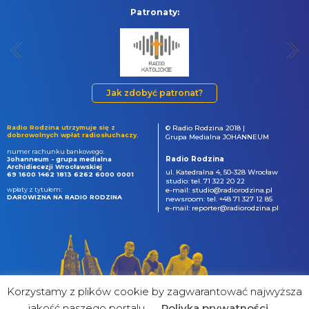
Patronaty:
Jak zdobyć patronat?
Radio Rodzina utrzymuje się z
© Radio Rodzina 2018 |
dobrowolnych wpłat radiosłuchaczy.
Grupa Medialna JOHANNEUM
numer rachunku bankowego:
Radio Rodzina
Johanneum - grupa medialna
Archidiecezji Wrocławskiej
ul. Katedralna 4, 50-328 Wrocław
69 1600 1462 1813 6262 6000 0001
studio: tel. 71 322 20 22
wpłaty z tytułem:
e-mail: studio@radiorodzina.pl
DAROWIZNA NA RADIO RODZINA
newsroom: tel. +48 71 327 12 85
e-mail: reporter@radiorodzina.pl
Korzystamy z plików cookie by zagwarantować najwyższa
jakość naszego portalu
Poliyka prywatności