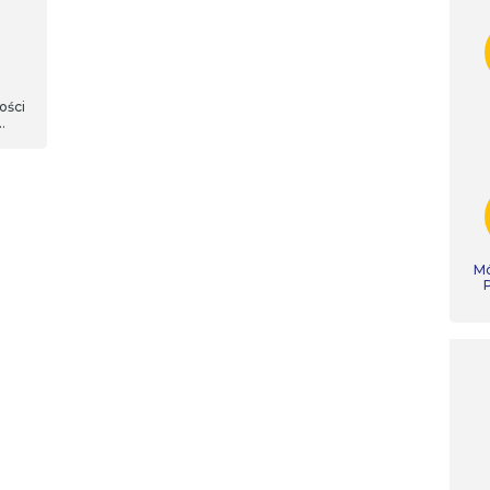
ości
po
e
ym
Mó