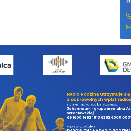
R
Radio Rodzina utrzymuje się
z dobrowolnych wpłat radios
numer rachunku bankowego:
Johanneum - grupa medialna Ar
Wrocławskiej
69 1600 1462 1813 6262 6000 000
wpłaty z tytułem:
DAROWIZNA NA RADIO RODZINA