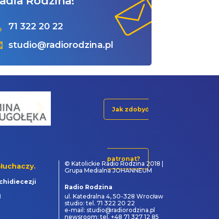
adia Rodzina!
71 322 20 22
studio@radiorodzina.pl
Jak zdobyć
patronat?
© Katolickie Radio Rodzina 2018 |
łuchaczy.
Grupa Medialna JOHANNEUM
chidiecezji
Radio Rodzina
1
ul. Katedralna 4, 50-328 Wrocław
studio: tel. 71 322 20 22
e-mail: studio@radiorodzina.pl
newsroom: tel. +48 71 327 12 85