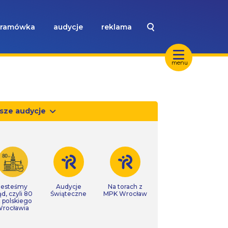
ramówka
audycje
reklama
menu
sze audycje
Jesteśmy
Audycje
Na torach z
ąd, czyli 80
Świąteczne
MPK Wrocław
t polskiego
rocławia