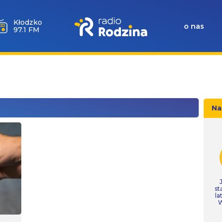
Wołów
o nas
99.6 FM
Na
st
la
W