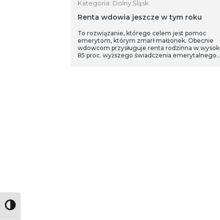
Kategoria: Dolny Śląsk
Renta wdowia jeszcze w tym roku
To rozwiązanie, którego celem jest pomoc
emerytom, którym zmarł małżonek. Obecnie
wdowcom przysługuje renta rodzinna w wysok
85 proc. wyższego świadczenia emerytalnego.
Projekt obywatelski Lewicy zakłada, że emeryt 
śmierci współmałżonka mógłby zachować swoj
świadczenie i powiększyć je o 50 proc. renty
rodzinnej lub pobierać rentę rodzinną po zmarł
małżonku i 50 proc. swojej emerytury.
Toggle High Contrast