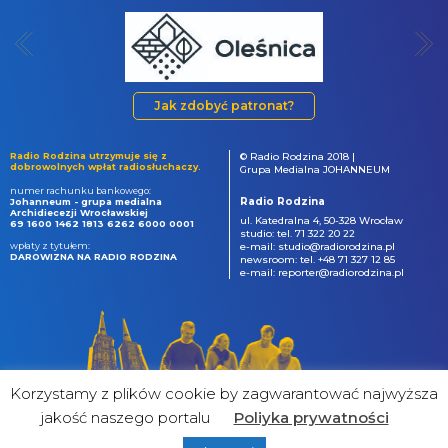
Jak zdobyć patronat?
Radio Rodzina utrzymuje się z
© Radio Rodzina 2018 |
dobrowolnych wpłat radiosłuchaczy.
Grupa Medialna JOHANNEUM
numer rachunku bankowego:
Radio Rodzina
Johanneum - grupa medialna
Archidiecezji Wrocławskiej
ul. Katedralna 4, 50-328 Wrocław
69 1600 1462 1813 6262 6000 0001
studio: tel. 71 322 20 22
wpłaty z tytułem:
e-mail: studio@radiorodzina.pl
DAROWIZNA NA RADIO RODZINA
newsroom: tel. +48 71 327 12 85
e-mail: reporter@radiorodzina.pl
Korzystamy z plików cookie by zagwarantować najwyższa
jakość naszego portalu
Poliyka prywatności