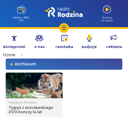
Wołów 99.6
słuchaj
FM
na żywo
Przejdź
do
dostępność
o nas
ramówka
audycje
reklama
treści
Home
»
Archiwum
Kategoria: Wrocław
Tygrys z wrocławskiego
ZOO kończy 14 lat