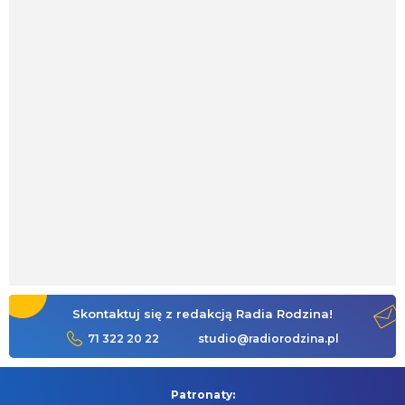
Skontaktuj się z redakcją Radia Rodzina!
71 322 20 22
studio@radiorodzina.pl
Patronaty: