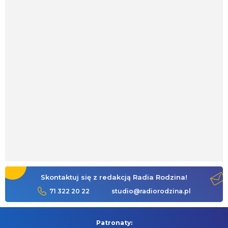
Skontaktuj się z redakcją Radia Rodzina!
71 322 20 22
studio@radiorodzina.pl
Patronaty: