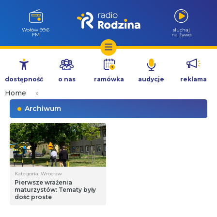
Wołów 99.6
słuchaj
FM
na żywo
Przejdź
do
dostępność
o nas
ramówka
audycje
reklama
treści
Home
»
Archiwum
Kategoria: Wrocław
Pierwsze wrażenia
maturzystów: Tematy były
dość proste