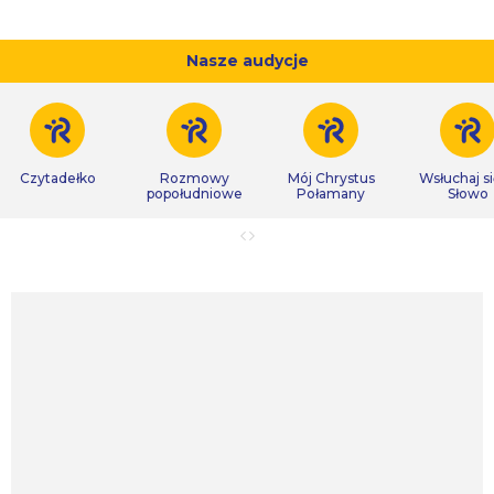
Nasze audycje
Czytadełko
Rozmowy
Mój Chrystus
Wsłuchaj s
popołudniowe
Połamany
Słowo