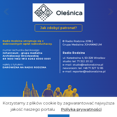
Jak zdobyć patronat?
Radio Rodzina utrzymuje się z
© Radio Rodzina 2018 |
dobrowolnych wpłat radiosłuchaczy.
Grupa Medialna JOHANNEUM
numer rachunku bankowego:
Radio Rodzina
Johanneum - grupa medialna
Archidiecezji Wrocławskiej
ul. Katedralna 4, 50-328 Wrocław
69 1600 1462 1813 6262 6000 0001
studio: tel. 71 322 20 22
wpłaty z tytułem:
e-mail: studio@radiorodzina.pl
DAROWIZNA NA RADIO RODZINA
newsroom: tel. +48 71 327 12 85
e-mail: reporter@radiorodzina.pl
Korzystamy z plików cookie by zagwarantować najwyższa
jakość naszego portalu
Poliyka prywatności