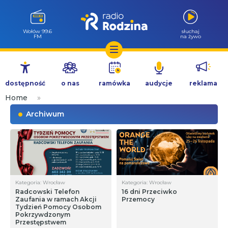
Wołów 99.6
słuchaj
FM
na żywo
Przejdź
do
dostępność
o nas
ramówka
audycje
reklama
treści
Home
»
Archiwum
Kategoria: Wrocław
Kategoria: Wrocław
Radcowski Telefon
16 dni Przeciwko
Zaufania w ramach Akcji
Przemocy
Tydzień Pomocy Osobom
Pokrzywdzonym
Przestępstwem