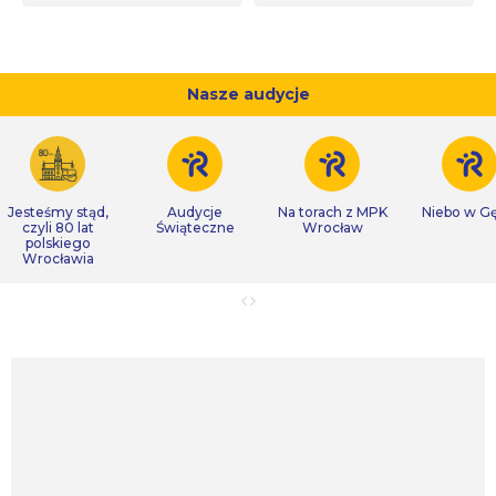
Nasze audycje
Jesteśmy stąd,
Audycje
Na torach z MPK
Niebo w Gę
czyli 80 lat
Świąteczne
Wrocław
polskiego
Wrocławia