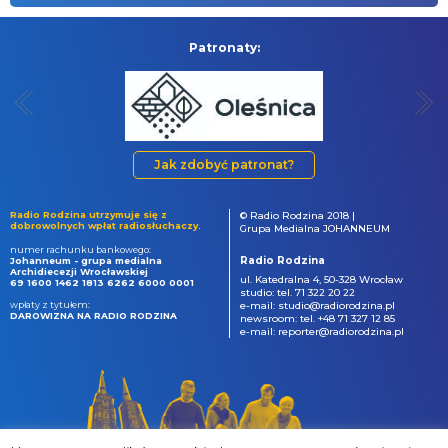
Patronaty:
Jak zdobyć patronat?
Radio Rodzina utrzymuje się z
© Radio Rodzina 2018 |
dobrowolnych wpłat radiosłuchaczy.
Grupa Medialna JOHANNEUM
numer rachunku bankowego:
Radio Rodzina
Johanneum - grupa medialna
Archidiecezji Wrocławskiej
ul. Katedralna 4, 50-328 Wrocław
69 1600 1462 1813 6262 6000 0001
studio: tel. 71 322 20 22
wpłaty z tytułem:
e-mail: studio@radiorodzina.pl
DAROWIZNA NA RADIO RODZINA
newsroom: tel. +48 71 327 12 85
e-mail: reporter@radiorodzina.pl