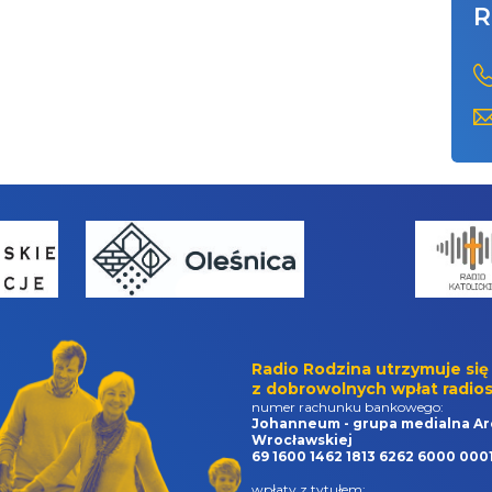
R
Radio Rodzina utrzymuje się
z dobrowolnych wpłat radios
numer rachunku bankowego:
Johanneum - grupa medialna Ar
Wrocławskiej
69 1600 1462 1813 6262 6000 000
wpłaty z tytułem: