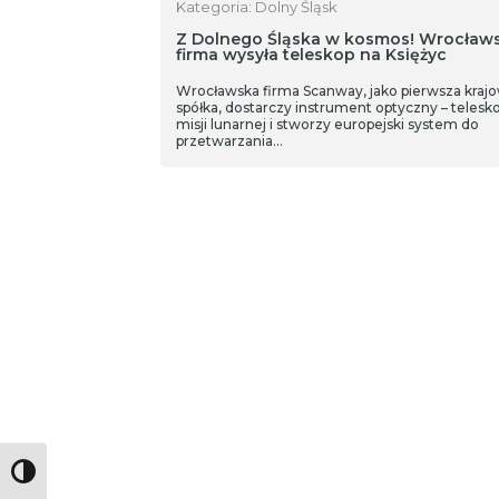
Kategoria: Dolny Śląsk
Z Dolnego Śląska w kosmos! Wrocław
firma wysyła teleskop na Księżyc
Wrocławska firma Scanway, jako pierwsza kraj
spółka, dostarczy instrument optyczny – telesk
misji lunarnej i stworzy europejski system do
przetwarzania…
Toggle High Contrast