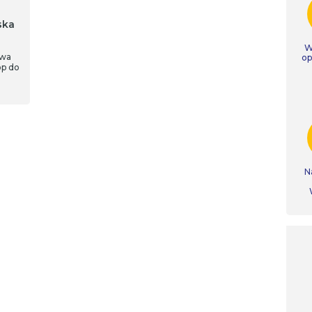
ska
W
owa
op
op do
N