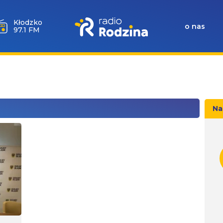
Kłodzko
o nas
97.1 FM
Na