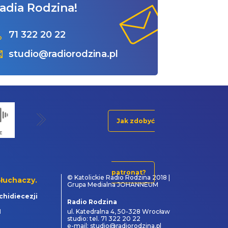
adia Rodzina!
71 322 20 22
studio@radiorodzina.pl
Jak zdobyć
patronat?
© Katolickie Radio Rodzina 2018 |
łuchaczy.
Grupa Medialna JOHANNEUM
chidiecezji
Radio Rodzina
1
ul. Katedralna 4, 50-328 Wrocław
studio: tel. 71 322 20 22
e-mail: studio@radiorodzina.pl