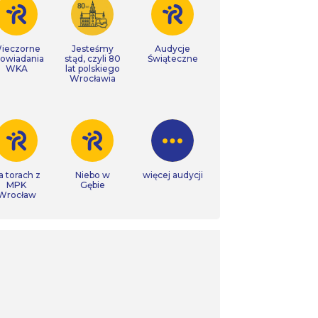
ieczorne
Jesteśmy
Audycje
owiadania
stąd, czyli 80
Świąteczne
WKA
lat polskiego
Wrocławia
a torach z
Niebo w
więcej audycji
MPK
Gębie
Wrocław