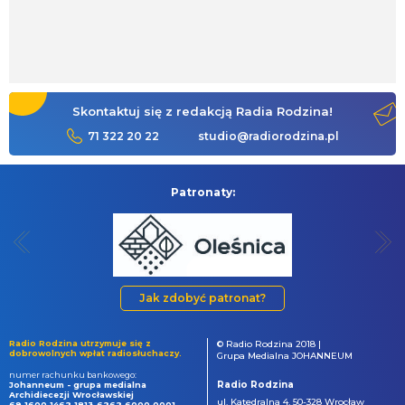
Skontaktuj się z redakcją Radia Rodzina!
71 322 20 22
studio@radiorodzina.pl
Patronaty:
Jak zdobyć patronat?
Radio Rodzina utrzymuje się z
© Radio Rodzina 2018 |
dobrowolnych wpłat radiosłuchaczy.
Grupa Medialna JOHANNEUM
numer rachunku bankowego:
Radio Rodzina
Johanneum - grupa medialna
Archidiecezji Wrocławskiej
ul. Katedralna 4, 50-328 Wrocław
69 1600 1462 1813 6262 6000 0001