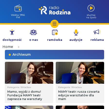
Wołów 99.6
słuchaj
FM
na żywo
Przejdź
do
dostępność
o nas
ramówka
audycje
reklama
treści
Home
»
Archiwum
Kategoria: Wrocław
Kategoria: Wrocław
Mamo, wyjdź z domu!
MAMY teatr: rusza czwarta
Fundacja MAMY teatr
edycja warsztatów dla
zaprasza na warsztaty
mam