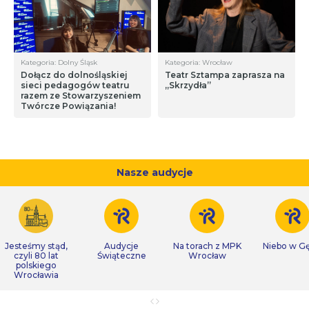
Kategoria: Dolny Śląsk
Kategoria: Wrocław
Dołącz do dolnośląskiej
Teatr Sztampa zaprasza na
sieci pedagogów teatru
„Skrzydła”
razem ze Stowarzyszeniem
Twórcze Powiązania!
Nasze audycje
Jesteśmy stąd,
Audycje
Na torach z MPK
Niebo w Gę
czyli 80 lat
Świąteczne
Wrocław
polskiego
Wrocławia