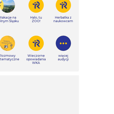
Wakacje na
Halo, tu
Herbatka z
lnym Śląsku
ZOO!
naukowcem
Rozmowy
Wieczorne
więcej
tematyczne
opowiadania
audycji
WKA