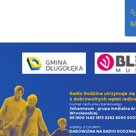
Radio Rodzina utrzymuje się
z dobrowolnych wpłat radios
numer rachunku bankowego:
Johanneum - grupa medialna Ar
Wrocławskiej
69 1600 1462 1813 6262 6000 000
wpłaty z tytułem:
DAROWIZNA NA RADIO RODZINA