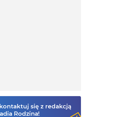
kontaktuj się z redakcją
adia Rodzina!