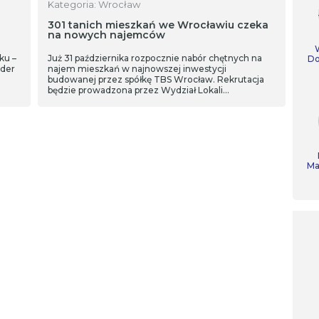
Kategoria: Wrocław
301 tanich mieszkań we Wrocławiu czeka
na nowych najemców
ku –
Już 31 października rozpocznie nabór chętnych na
Do
nder
najem mieszkań w najnowszej inwestycji
budowanej przez spółkę TBS Wrocław. Rekrutacja
będzie prowadzona przez Wydział Lokali
Mieszkalnych Urzędu Miejskiego Wrocławia i potrwa
do 30 listopada.
Ma