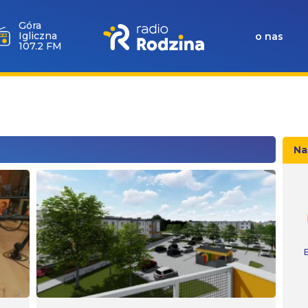
Góra
Igliczna
o nas
107.2 FM
Na