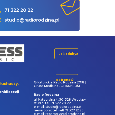
71 322 20 22
studio@radiorodzina.pl
Jak zdobyć
patronat?
© Katolickie Radio Rodzina 2018 |
łuchaczy.
Grupa Medialna JOHANNEUM
chidiecezji
Radio Rodzina
1
ul. Katedralna 4, 50-328 Wrocław
studio: tel. 71 322 20 22
e-mail: studio@radiorodzina.pl
newsroom: tel. +48 71 327 12 85
e-mail: reporter@radiorodzina.pl