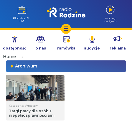
Wołów 99.6
słuchaj
FM
na żywo
Przejdź
do
dostępność
o nas
ramówka
audycje
reklama
treści
Home
»
Archiwum
Kategoria: Wrocław
Targi pracy dla osób z
niepełnosprawnościami