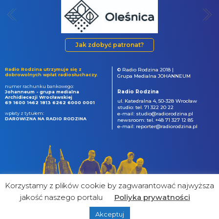
Jak zdobyć patronat?
Radio Rodzina utrzymuje się z
© Radio Rodzina 2018 |
dobrowolnych wpłat radiosłuchaczy.
Grupa Medialna JOHANNEUM
numer rachunku bankowego:
Radio Rodzina
Johanneum - grupa medialna
Archidiecezji Wrocławskiej
ul. Katedralna 4, 50-328 Wrocław
69 1600 1462 1813 6262 6000 0001
studio: tel. 71 322 20 22
wpłaty z tytułem:
e-mail: studio@radiorodzina.pl
DAROWIZNA NA RADIO RODZINA
newsroom: tel. +48 71 327 12 85
e-mail: reporter@radiorodzina.pl
Korzystamy z plików cookie by zagwarantować najwyższa
jakość naszego portalu
Poliyka prywatności
Akceptuj
powered by
&