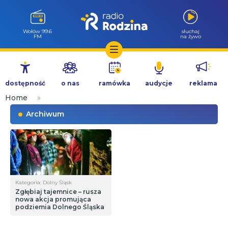
Wołów 99.6
słuchaj
FM
na żywo
Przejdź
do
dostępność
o nas
ramówka
audycje
reklama
treści
Home
»
Archiwum
Kategoria: Dolny Śląsk
Zgłębiaj tajemnice – rusza
nowa akcja promująca
podziemia Dolnego Śląska