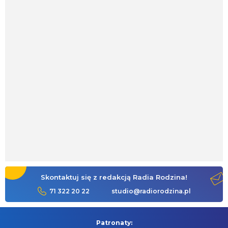
Skontaktuj się z redakcją Radia Rodzina!
71 322 20 22
studio@radiorodzina.pl
Patronaty: