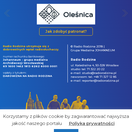
Jak zdobyć patronat?
Radio Rodzina utrzymuje się z
© Radio Rodzina 2018 |
dobrowolnych wpłat radiosłuchaczy.
Grupa Medialna JOHANNEUM
numer rachunku bankowego:
Radio Rodzina
Johanneum - grupa medialna
Archidiecezji Wrocławskiej
ul. Katedralna 4, 50-328 Wrocław
69 1600 1462 1813 6262 6000 0001
studio: tel. 71 322 20 22
wpłaty z tytułem:
e-mail: studio@radiorodzina.pl
DAROWIZNA NA RADIO RODZINA
newsroom: tel. +48 71 327 12 85
e-mail: reporter@radiorodzina.pl
Korzystamy z plików cookie by zagwarantować najwyższa
jakość naszego portalu
Poliyka prywatności