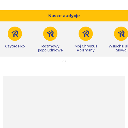
Nasze audycje
Czytadełko
Rozmowy
Mój Chrystus
Wsłuchaj s
popołudniowe
Połamany
Słowo