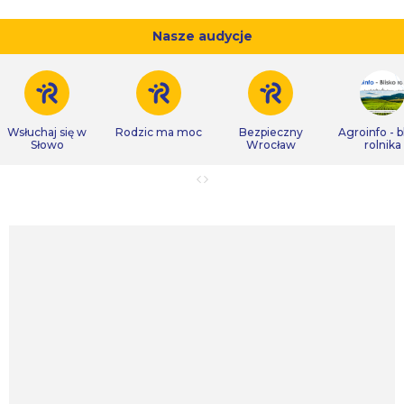
Nasze audycje
Wsłuchaj się w
Rodzic ma moc
Bezpieczny
Agroinfo - b
Słowo
Wrocław
rolnika