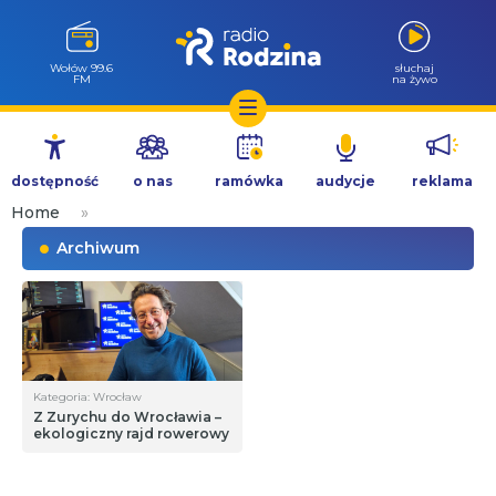
Wołów 99.6
słuchaj
FM
na żywo
Przejdź
do
dostępność
o nas
ramówka
audycje
reklama
treści
Home
»
Archiwum
Kategoria: Wrocław
Z Zurychu do Wrocławia –
ekologiczny rajd rowerowy