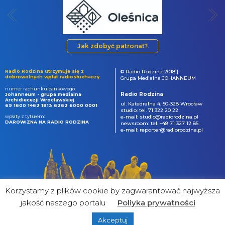
Jak zdobyć patronat?
Radio Rodzina utrzymuje się z
© Radio Rodzina 2018 |
dobrowolnych wpłat radiosłuchaczy.
Grupa Medialna JOHANNEUM
numer rachunku bankowego:
Radio Rodzina
Johanneum - grupa medialna
Archidiecezji Wrocławskiej
ul. Katedralna 4, 50-328 Wrocław
69 1600 1462 1813 6262 6000 0001
studio: tel. 71 322 20 22
wpłaty z tytułem:
e-mail: studio@radiorodzina.pl
DAROWIZNA NA RADIO RODZINA
newsroom: tel. +48 71 327 12 85
e-mail: reporter@radiorodzina.pl
Korzystamy z plików cookie by zagwarantować najwyższa
jakość naszego portalu
Poliyka prywatności
Akceptuj
powered by
&