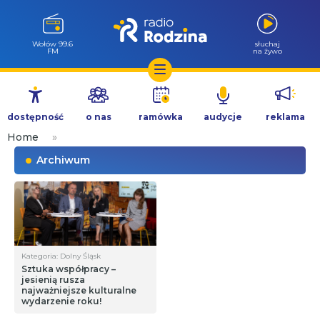
Wołów 99.6
słuchaj
FM
na żywo
Przejdź
do
dostępność
o nas
ramówka
audycje
reklama
treści
Home
»
Archiwum
Kategoria: Dolny Śląsk
Sztuka współpracy –
jesienią rusza
najważniejsze kulturalne
wydarzenie roku!