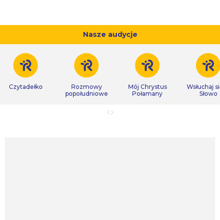
Nasze audycje
Czytadełko
Rozmowy
Mój Chrystus
Wsłuchaj s
popołudniowe
Połamany
Słowo