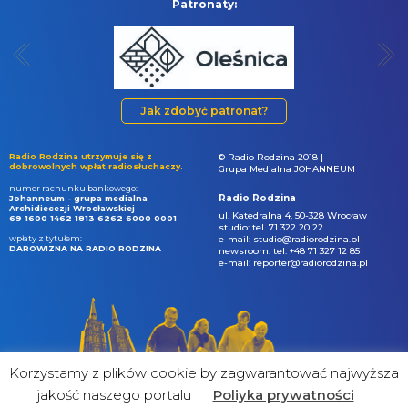
Patronaty:
Jak zdobyć patronat?
Radio Rodzina utrzymuje się z
© Radio Rodzina 2018 |
dobrowolnych wpłat radiosłuchaczy.
Grupa Medialna JOHANNEUM
numer rachunku bankowego:
Radio Rodzina
Johanneum - grupa medialna
Archidiecezji Wrocławskiej
ul. Katedralna 4, 50-328 Wrocław
69 1600 1462 1813 6262 6000 0001
studio: tel. 71 322 20 22
wpłaty z tytułem:
e-mail: studio@radiorodzina.pl
DAROWIZNA NA RADIO RODZINA
newsroom: tel. +48 71 327 12 85
e-mail: reporter@radiorodzina.pl
Korzystamy z plików cookie by zagwarantować najwyższa
jakość naszego portalu
Poliyka prywatności