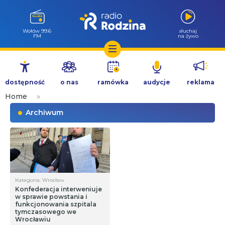
Wołów 99.6
słuchaj
FM
na żywo
Przejdź
do
dostępność
o nas
ramówka
audycje
reklama
treści
Home
»
Archiwum
Kategoria: Wrocław
Konfederacja interweniuje
w sprawie powstania i
funkcjonowania szpitala
tymczasowego we
Wrocławiu