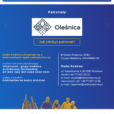
Patronaty:
Jak zdobyć patronat?
Radio Rodzina utrzymuje się z
© Radio Rodzina 2018 |
dobrowolnych wpłat radiosłuchaczy.
Grupa Medialna JOHANNEUM
numer rachunku bankowego:
Radio Rodzina
Johanneum - grupa medialna
Archidiecezji Wrocławskiej
ul. Katedralna 4, 50-328 Wrocław
69 1600 1462 1813 6262 6000 0001
studio: tel. 71 322 20 22
wpłaty z tytułem:
e-mail: studio@radiorodzina.pl
DAROWIZNA NA RADIO RODZINA
newsroom: tel. +48 71 327 12 85
e-mail: reporter@radiorodzina.pl