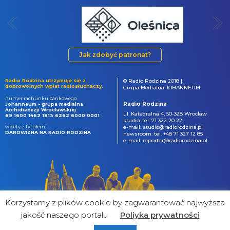
Jak zdobyć patronat?
Radio Rodzina utrzymuje się z
© Radio Rodzina 2018 |
dobrowolnych wpłat radiosłuchaczy.
Grupa Medialna JOHANNEUM
numer rachunku bankowego:
Radio Rodzina
Johanneum - grupa medialna
Archidiecezji Wrocławskiej
ul. Katedralna 4, 50-328 Wrocław
69 1600 1462 1813 6262 6000 0001
studio: tel. 71 322 20 22
wpłaty z tytułem:
e-mail: studio@radiorodzina.pl
DAROWIZNA NA RADIO RODZINA
newsroom: tel. +48 71 327 12 85
e-mail: reporter@radiorodzina.pl
Korzystamy z plików cookie by zagwarantować najwyższa
jakość naszego portalu
Poliyka prywatności