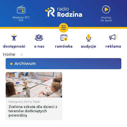
Kłodzko 97.1
słuchaj
FM
na żywo
Przejdź
do
dostępność
o nas
ramówka
audycje
reklama
treści
Home
»
Archiwum
Kategoria: Dolny Śląsk
Zielona szkoła dla dzieci z
terenów dotkniętych
powodzią