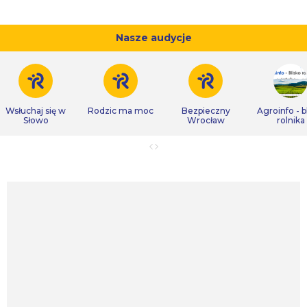
Nasze audycje
Wsłuchaj się w
Rodzic ma moc
Bezpieczny
Agroinfo - b
Słowo
Wrocław
rolnika