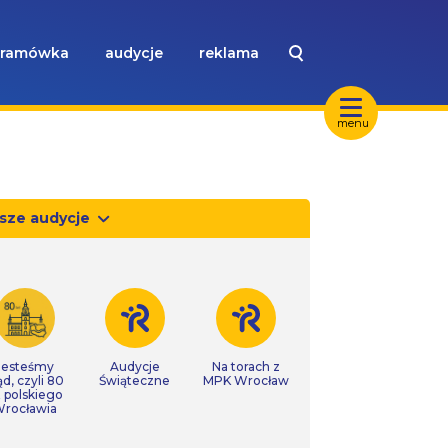
ramówka
audycje
reklama
menu
sze audycje
Jesteśmy
Audycje
Na torach z
ąd, czyli 80
Świąteczne
MPK Wrocław
t polskiego
rocławia