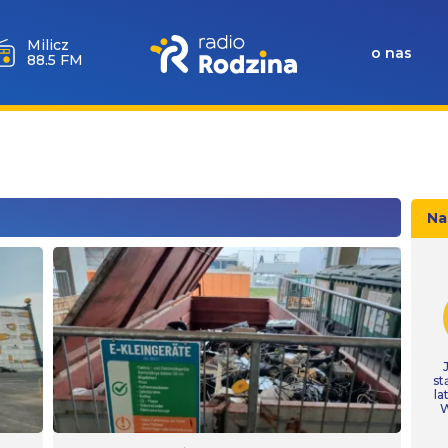
Góra
Igliczna
o nas
107.2 FM
Na
st
la
W