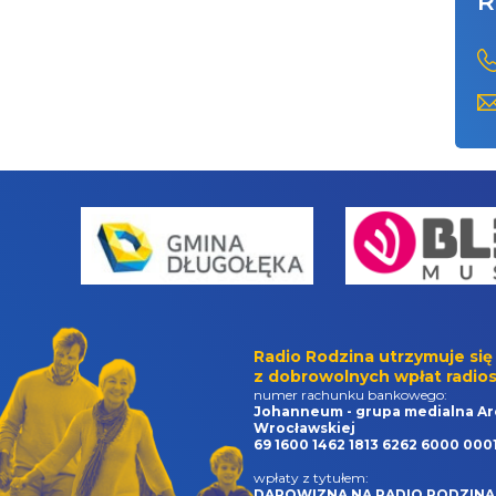
R
Radio Rodzina utrzymuje się
z dobrowolnych wpłat radios
numer rachunku bankowego:
Johanneum - grupa medialna Ar
Wrocławskiej
69 1600 1462 1813 6262 6000 000
wpłaty z tytułem:
DAROWIZNA NA RADIO RODZINA