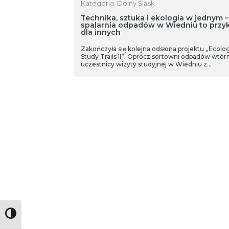
Kategoria: Dolny Śląsk
Technika, sztuka i ekologia w jednym –
spalarnia odpadów w Wiedniu to przy
dla innych
Zakończyła się kolejna odsłona projektu „Ecolog
Study Trails II”. Oprócz sortowni odpadów wtór
uczestnicy wizyty studyjnej w Wiedniu z…
Toggle High Contrast