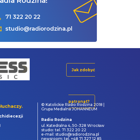
adia Rodzina!
71 322 20 22
studio@radiorodzina.pl
Jak zdobyć
patronat?
© Katolickie Radio Rodzina 2018 |
łuchaczy.
Grupa Medialna JOHANNEUM
chidiecezji
Radio Rodzina
1
ul. Katedralna 4, 50-328 Wrocław
studio: tel. 71 322 20 22
e-mail: studio@radiorodzina.pl
newsroom: tel. +48 71 327 12 85