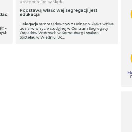
Kategoria: Dolny Śląsk
Podstawą właściwej segregacji jest
kład
edukacja
Delegacja samorządowców z Dolnego Śląska wzięła
ic –
udział w wizycie studyjnej w Centrum Segregacji
nych
Odpadów Wtórnych w Korneuburg i spalarni
Spittelau w Wiedniu. Uc…
Mó