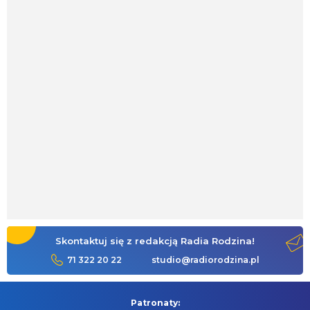
Skontaktuj się z redakcją Radia Rodzina!
71 322 20 22
studio@radiorodzina.pl
Patronaty: