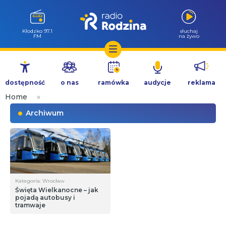
Kłodzko 97.1
słuchaj
FM
na żywo
Przejdź
do
dostępność
o nas
ramówka
audycje
reklama
treści
Home
»
Archiwum
Kategoria: Wrocław
Święta Wielkanocne – jak
pojadą autobusy i
tramwaje