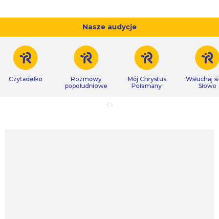
Nasze audycje
Czytadełko
Rozmowy
Mój Chrystus
Wsłuchaj s
popołudniowe
Połamany
Słowo