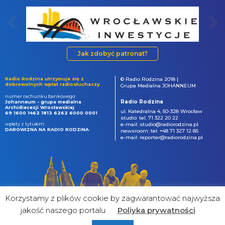
Jak zdobyć patronat?
Radio Rodzina utrzymuje się z
© Radio Rodzina 2018 |
dobrowolnych wpłat radiosłuchaczy.
Grupa Medialna JOHANNEUM
numer rachunku bankowego:
Radio Rodzina
Johanneum - grupa medialna
Archidiecezji Wrocławskiej
ul. Katedralna 4, 50-328 Wrocław
69 1600 1462 1813 6262 6000 0001
studio: tel. 71 322 20 22
wpłaty z tytułem:
e-mail: studio@radiorodzina.pl
DAROWIZNA NA RADIO RODZINA
newsroom: tel. +48 71 327 12 85
e-mail: reporter@radiorodzina.pl
Korzystamy z plików cookie by zagwarantować najwyższa
jakość naszego portalu
Poliyka prywatności