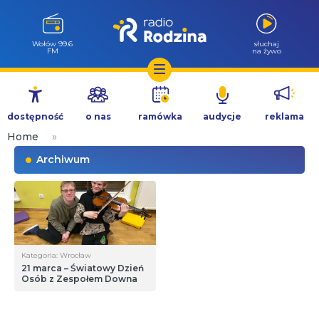
Wołów 99.6
słuchaj
FM
na żywo
Przejdź
do
dostępność
o nas
ramówka
audycje
reklama
treści
Home
»
Archiwum
Kategoria: Wrocław
21 marca – Światowy Dzień
Osób z Zespołem Downa