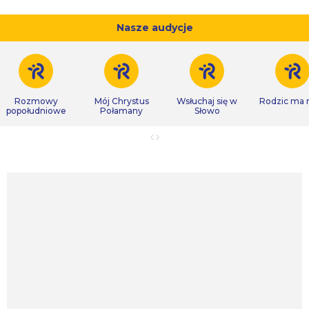
Nasze audycje
Rozmowy
Mój Chrystus
Wsłuchaj się w
Rodzic ma
popołudniowe
Połamany
Słowo