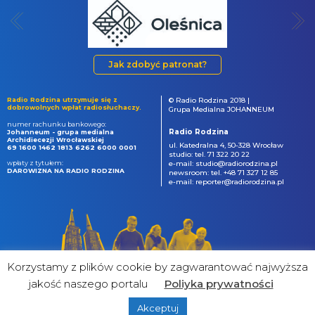
Jak zdobyć patronat?
Radio Rodzina utrzymuje się z
© Radio Rodzina 2018 |
dobrowolnych wpłat radiosłuchaczy.
Grupa Medialna JOHANNEUM
numer rachunku bankowego:
Radio Rodzina
Johanneum - grupa medialna
Archidiecezji Wrocławskiej
ul. Katedralna 4, 50-328 Wrocław
69 1600 1462 1813 6262 6000 0001
studio: tel. 71 322 20 22
wpłaty z tytułem:
e-mail: studio@radiorodzina.pl
DAROWIZNA NA RADIO RODZINA
newsroom: tel. +48 71 327 12 85
e-mail: reporter@radiorodzina.pl
Korzystamy z plików cookie by zagwarantować najwyższa
jakość naszego portalu
Poliyka prywatności
Akceptuj
powered by
&