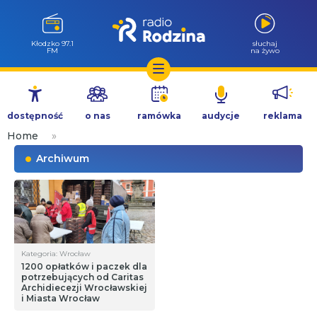
Kłodzko 97.1
słuchaj
FM
na żywo
Przejdź
do
dostępność
o nas
ramówka
audycje
reklama
treści
Home
»
Archiwum
Kategoria: Wrocław
1200 opłatków i paczek dla
potrzebujących od Caritas
Archidiecezji Wrocławskiej
i Miasta Wrocław