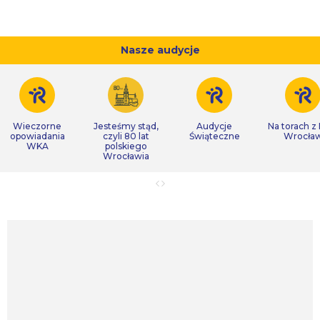
Nasze audycje
Wieczorne
Jesteśmy stąd,
Audycje
Na torach z
opowiadania
czyli 80 lat
Świąteczne
Wrocła
WKA
polskiego
Wrocławia