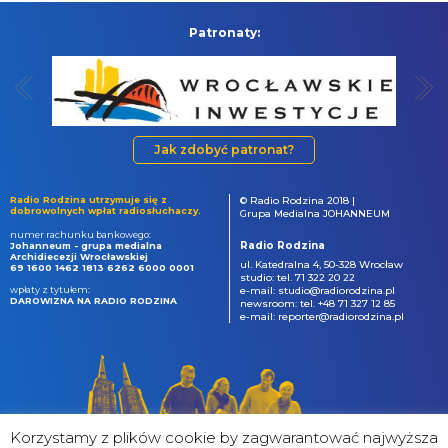
Patronaty:
Jak zdobyć patronat?
Radio Rodzina utrzymuje się z
© Radio Rodzina 2018 |
dobrowolnych wpłat radiosłuchaczy.
Grupa Medialna JOHANNEUM
numer rachunku bankowego:
Radio Rodzina
Johanneum - grupa medialna
Archidiecezji Wrocławskiej
ul. Katedralna 4, 50-328 Wrocław
69 1600 1462 1813 6262 6000 0001
studio: tel. 71 322 20 22
wpłaty z tytułem:
e-mail: studio@radiorodzina.pl
DAROWIZNA NA RADIO RODZINA
newsroom: tel. +48 71 327 12 85
e-mail: reporter@radiorodzina.pl
Korzystamy z plików cookie by zagwarantować najwyższa