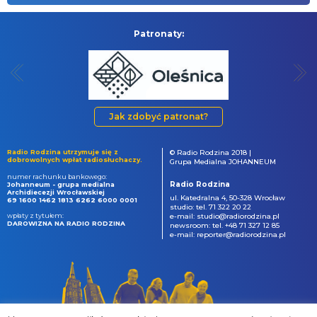
Patronaty:
Jak zdobyć patronat?
Radio Rodzina utrzymuje się z
© Radio Rodzina 2018 |
dobrowolnych wpłat radiosłuchaczy.
Grupa Medialna JOHANNEUM
numer rachunku bankowego:
Radio Rodzina
Johanneum - grupa medialna
Archidiecezji Wrocławskiej
ul. Katedralna 4, 50-328 Wrocław
69 1600 1462 1813 6262 6000 0001
studio: tel. 71 322 20 22
wpłaty z tytułem:
e-mail: studio@radiorodzina.pl
DAROWIZNA NA RADIO RODZINA
newsroom: tel. +48 71 327 12 85
e-mail: reporter@radiorodzina.pl