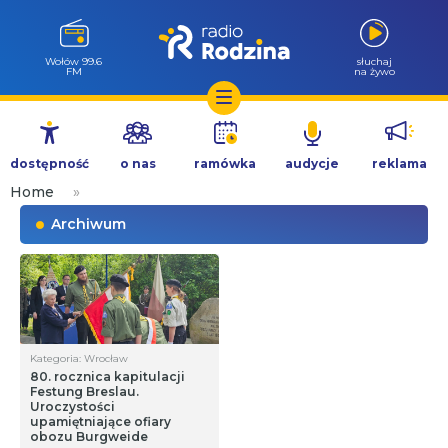
Milicz 88.5
słuchaj
FM
na żywo
Przejdź
do
dostępność
o nas
ramówka
audycje
reklama
treści
Home
»
Archiwum
Kategoria: Wrocław
80. rocznica kapitulacji
Festung Breslau.
Uroczystości
upamiętniające ofiary
obozu Burgweide