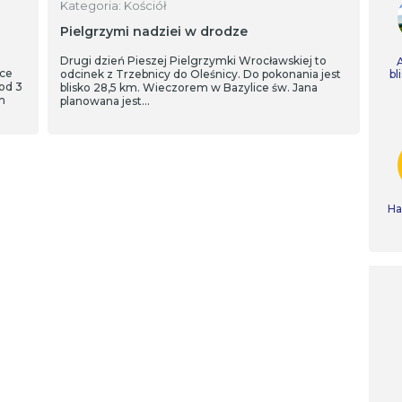
Kategoria: Kościół
Pielgrzymi nadziei w drodze
Drugi dzień Pieszej Pielgrzymki Wrocławskiej to
mce
odcinek z Trzebnicy do Oleśnicy. Do pokonania jest
bl
od 3
blisko 28,5 km. Wieczorem w Bazylice św. Jana
m
planowana jest…
Ha