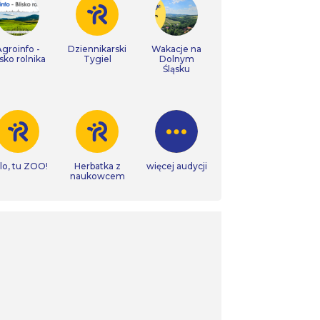
Agroinfo -
Dziennikarski
Wakacje na
isko rolnika
Tygiel
Dolnym
Śląsku
lo, tu ZOO!
Herbatka z
więcej audycji
naukowcem