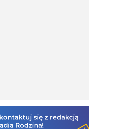
kontaktuj się z redakcją
adia Rodzina!