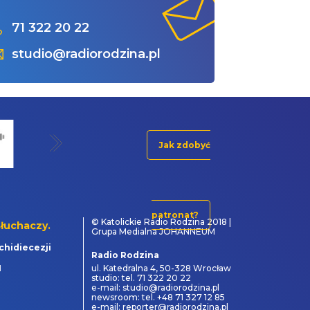
71 322 20 22
studio@radiorodzina.pl
Jak zdobyć
patronat?
© Katolickie Radio Rodzina 2018 |
łuchaczy.
Grupa Medialna JOHANNEUM
chidiecezji
Radio Rodzina
1
ul. Katedralna 4, 50-328 Wrocław
studio: tel. 71 322 20 22
e-mail: studio@radiorodzina.pl
newsroom: tel. +48 71 327 12 85
e-mail: reporter@radiorodzina.pl