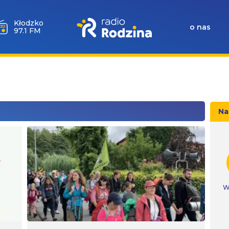
Wołów
o nas
99.6 FM
Na
W