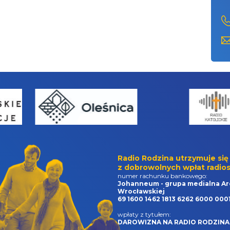
Radio Rodzina utrzymuje się
z dobrowolnych wpłat radios
numer rachunku bankowego:
Johanneum - grupa medialna Ar
Wrocławskiej
69 1600 1462 1813 6262 6000 000
wpłaty z tytułem:
DAROWIZNA NA RADIO RODZINA