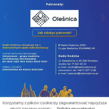
Patronaty:
Jak zdobyć patronat?
Radio Rodzina utrzymuje się z
© Radio Rodzina 2018 |
dobrowolnych wpłat radiosłuchaczy.
Grupa Medialna JOHANNEUM
numer rachunku bankowego:
Radio Rodzina
Johanneum - grupa medialna
Archidiecezji Wrocławskiej
ul. Katedralna 4, 50-328 Wrocław
69 1600 1462 1813 6262 6000 0001
studio: tel. 71 322 20 22
wpłaty z tytułem:
e-mail: studio@radiorodzina.pl
DAROWIZNA NA RADIO RODZINA
newsroom: tel. +48 71 327 12 85
e-mail: reporter@radiorodzina.pl
Korzystamy z plików cookie by zagwarantować najwyższa
jakość naszego portalu
Poliyka prywatności