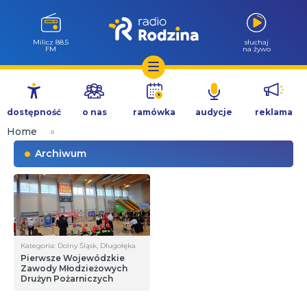
Milicz 88.5
słuchaj
FM
na żywo
Przejdź
do
dostępność
o nas
ramówka
audycje
reklama
treści
Home
»
Archiwum
Kategoria: Dolny Śląsk, Długołęka
Pierwsze Wojewódzkie
Zawody Młodzieżowych
Drużyn Pożarniczych