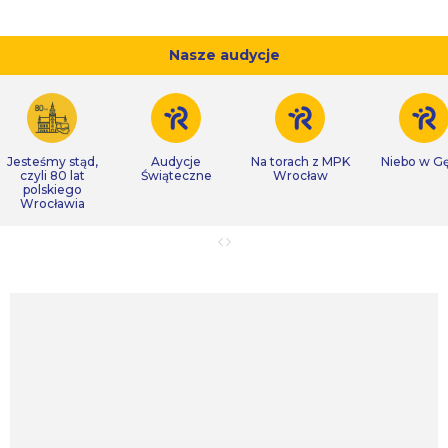
Nasze audycje
Jesteśmy stąd,
Audycje
Na torach z MPK
Niebo w Gę
czyli 80 lat
Świąteczne
Wrocław
polskiego
Wrocławia