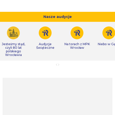
Nasze audycje
Jesteśmy stąd,
Audycje
Na torach z MPK
Niebo w Gę
czyli 80 lat
Świąteczne
Wrocław
polskiego
Wrocławia