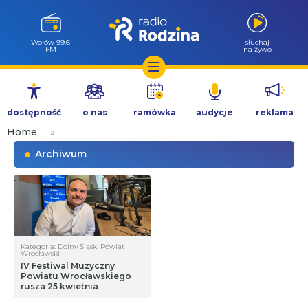
Wołów 99.6
słuchaj
FM
na żywo
Przejdź
do
dostępność
o nas
ramówka
audycje
reklama
treści
Home
»
Archiwum
Kategoria: Dolny Śląsk, Powiat
Wrocławski
IV Festiwal Muzyczny
Powiatu Wrocławskiego
rusza 25 kwietnia