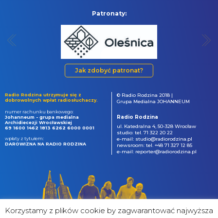
Patronaty:
Jak zdobyć patronat?
Radio Rodzina utrzymuje się z
© Radio Rodzina 2018 |
dobrowolnych wpłat radiosłuchaczy.
Grupa Medialna JOHANNEUM
numer rachunku bankowego:
Radio Rodzina
Johanneum - grupa medialna
Archidiecezji Wrocławskiej
ul. Katedralna 4, 50-328 Wrocław
69 1600 1462 1813 6262 6000 0001
studio: tel. 71 322 20 22
wpłaty z tytułem:
e-mail: studio@radiorodzina.pl
DAROWIZNA NA RADIO RODZINA
newsroom: tel. +48 71 327 12 85
e-mail: reporter@radiorodzina.pl
Korzystamy z plików cookie by zagwarantować najwyższa