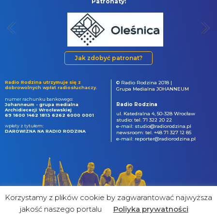
Patronaty:
Jak zdobyć patronat?
Radio Rodzina utrzymuje się z
© Radio Rodzina 2018 |
dobrowolnych wpłat radiosłuchaczy.
Grupa Medialna JOHANNEUM
numer rachunku bankowego:
Radio Rodzina
Johanneum - grupa medialna
Archidiecezji Wrocławskiej
ul. Katedralna 4, 50-328 Wrocław
69 1600 1462 1813 6262 6000 0001
studio: tel. 71 322 20 22
wpłaty z tytułem:
e-mail: studio@radiorodzina.pl
DAROWIZNA NA RADIO RODZINA
newsroom: tel. +48 71 327 12 85
e-mail: reporter@radiorodzina.pl
Korzystamy z plików cookie by zagwarantować najwyższa
jakość naszego portalu
Poliyka prywatności