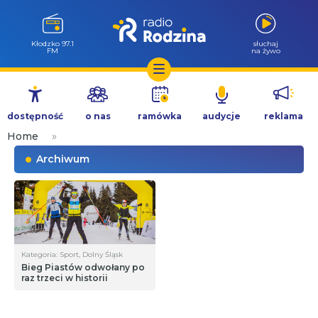
Kłodzko 97.1
słuchaj
FM
na żywo
Przejdź
do
dostępność
o nas
ramówka
audycje
reklama
treści
Home
»
Archiwum
Kategoria: Sport, Dolny Śląsk
Bieg Piastów odwołany po
raz trzeci w historii