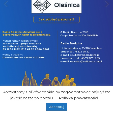
Jak zdobyć patronat?
Radio Rodzina utrzymuje się z
© Radio Rodzina 2018 |
dobrowolnych wpłat radiosłuchaczy.
Grupa Medialna JOHANNEUM
numer rachunku bankowego:
Radio Rodzina
Johanneum - grupa medialna
Archidiecezji Wrocławskiej
ul. Katedralna 4, 50-328 Wrocław
69 1600 1462 1813 6262 6000 0001
studio: tel. 71 322 20 22
wpłaty z tytułem:
e-mail: studio@radiorodzina.pl
DAROWIZNA NA RADIO RODZINA
newsroom: tel. +48 71 327 12 85
e-mail: reporter@radiorodzina.pl
Korzystamy z plików cookie by zagwarantować najwyższa
jakość naszego portalu
Poliyka prywatności
Akceptuj
powered by
&