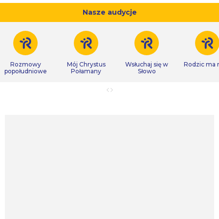
Nasze audycje
Rozmowy
Mój Chrystus
Wsłuchaj się w
Rodzic ma
popołudniowe
Połamany
Słowo