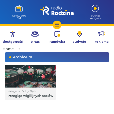
Wołów 99.6
słuchaj
FM
na żywo
Przejdź
do
dostępność
o nas
ramówka
audycje
reklama
treści
Home
»
Archiwum
Kategoria: Dolny Śląsk
Przegląd wigilijnych stołów