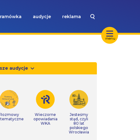
ramówka
audycje
reklama
menu
sze audycje
Rozmowy
Wieczorne
Jesteśmy
tematyczne
opowiadania
stąd, czyli
WKA
80 lat
polskiego
Wrocławia