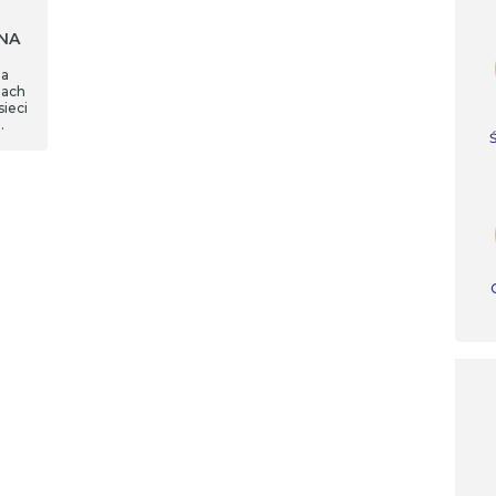
ONA
ia
mach
ieci