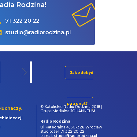
adia Rodzina!
71 322 20 22
studio@radiorodzina.pl
Jak zdobyć
patronat?
© Katolickie Radio Rodzina 2018 |
łuchaczy.
Grupa Medialna JOHANNEUM
chidiecezji
Radio Rodzina
1
ul. Katedralna 4, 50-328 Wrocław
studio: tel. 71 322 20 22
e-mail: studio@radiorodzina.pl