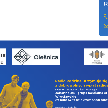
R
Radio Rodzina utrzymuje się
z dobrowolnych wpłat radios
numer rachunku bankowego:
Johanneum - grupa medialna Ar
Wrocławskiej
69 1600 1462 1813 6262 6000 000
wpłaty z tytułem: