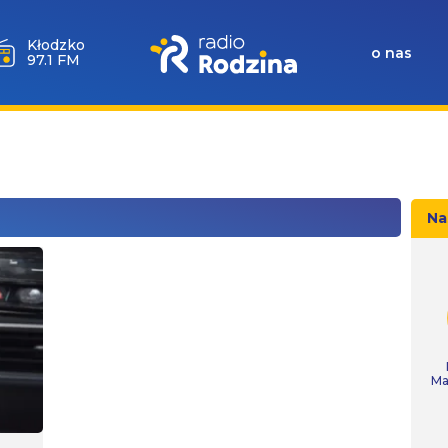
Wołów
o nas
99.6 FM
Na
Ma