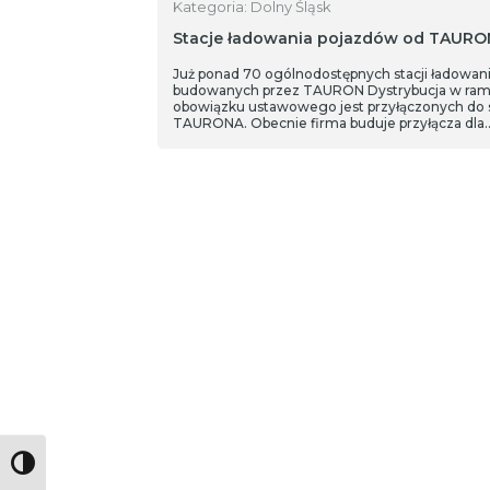
Kategoria: Dolny Śląsk
Stacje ładowania pojazdów od TAUR
Już ponad 70 ogólnodostępnych stacji ładowan
budowanych przez TAURON Dystrybucja w ra
obowiązku ustawowego jest przyłączonych do s
TAURONA. Obecnie firma buduje przyłącza dla
kolejnych 200 obiektów. Prace trwają w 10
gminach, głównie na Śląsku.
Toggle High Contrast