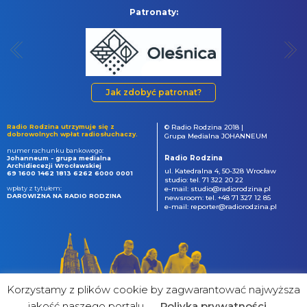
Patronaty:
Jak zdobyć patronat?
Radio Rodzina utrzymuje się z
© Radio Rodzina 2018 |
dobrowolnych wpłat radiosłuchaczy.
Grupa Medialna JOHANNEUM
numer rachunku bankowego:
Radio Rodzina
Johanneum - grupa medialna
Archidiecezji Wrocławskiej
ul. Katedralna 4, 50-328 Wrocław
69 1600 1462 1813 6262 6000 0001
studio: tel. 71 322 20 22
wpłaty z tytułem:
e-mail: studio@radiorodzina.pl
DAROWIZNA NA RADIO RODZINA
newsroom: tel. +48 71 327 12 85
e-mail: reporter@radiorodzina.pl
Korzystamy z plików cookie by zagwarantować najwyższa
jakość naszego portalu
Poliyka prywatności