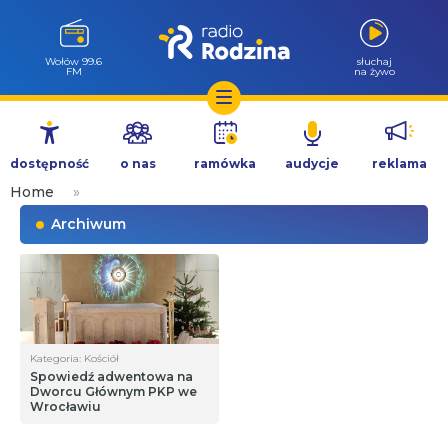
Wołów 99.6
słuchaj
FM
na żywo
Przejdź
do
dostępność
o nas
ramówka
audycje
reklama
treści
Home
»
Archiwum
Kategoria: Kościół
Spowiedź adwentowa na
Dworcu Głównym PKP we
Wrocławiu