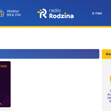
Wołów
o nas
99.6 FM
Na
st
la
W