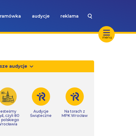
ramówka
audycje
reklama
menu
sze audycje
Jesteśmy
Audycje
Na torach z
ąd, czyli 80
Świąteczne
MPK Wrocław
t polskiego
rocławia