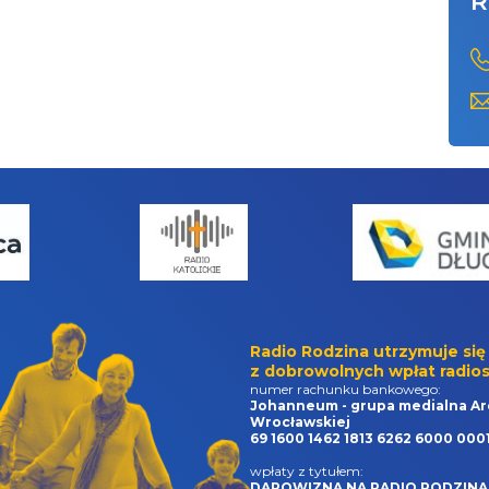
R
Radio Rodzina utrzymuje się
z dobrowolnych wpłat radios
numer rachunku bankowego:
Johanneum - grupa medialna Ar
Wrocławskiej
69 1600 1462 1813 6262 6000 000
wpłaty z tytułem:
DAROWIZNA NA RADIO RODZINA