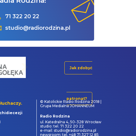
adia Rodzina!
71 322 20 22
studio@radiorodzina.pl
Jak zdobyć
patronat?
© Katolickie Radio Rodzina 2018 |
łuchaczy.
Grupa Medialna JOHANNEUM
chidiecezji
Radio Rodzina
1
ul. Katedralna 4, 50-328 Wrocław
studio: tel. 71 322 20 22
e-mail: studio@radiorodzina.pl
newsroom: tel. +48 71 327 12 85