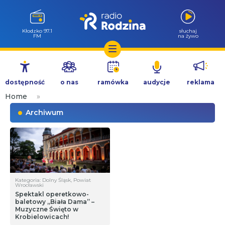
Kłodzko 97.1
słuchaj
FM
na żywo
Przejdź
do
dostępność
o nas
ramówka
audycje
reklama
treści
Home
»
Archiwum
Kategoria: Dolny Śląsk, Powiat
Wrocławski
Spektakl operetkowo-
baletowy „Biała Dama” –
Muzyczne Święto w
Krobielowicach!