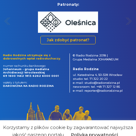
Patronaty:
Jak zdobyć patronat?
Radio Rodzina utrzymuje się z
© Radio Rodzina 2018 |
dobrowolnych wpłat radiosłuchaczy.
Grupa Medialna JOHANNEUM
numer rachunku bankowego:
Radio Rodzina
Johanneum - grupa medialna
Archidiecezji Wrocławskiej
ul. Katedralna 4, 50-328 Wrocław
69 1600 1462 1813 6262 6000 0001
studio: tel. 71 322 20 22
wpłaty z tytułem:
e-mail: studio@radiorodzina.pl
DAROWIZNA NA RADIO RODZINA
newsroom: tel. +48 71 327 12 85
e-mail: reporter@radiorodzina.pl
Korzystamy z plików cookie by zagwarantować najwyższa
jakość naszego portalu
Poliyka prywatności