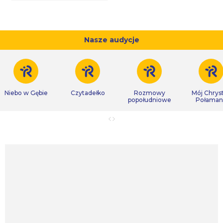
Nasze audycje
Niebo w Gębie
Czytadełko
Rozmowy
Mój Chrys
popołudniowe
Połaman