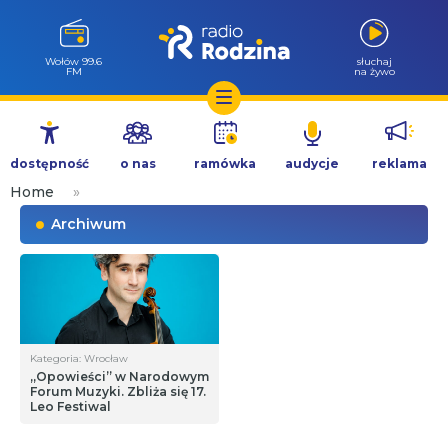
Wołów 99.6
słuchaj
FM
na żywo
Przejdź
do
dostępność
o nas
ramówka
audycje
reklama
treści
Home
»
Archiwum
Kategoria: Wrocław
„Opowieści” w Narodowym
Forum Muzyki. Zbliża się 17.
Leo Festiwal