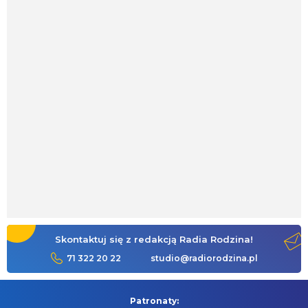
Skontaktuj się z redakcją Radia Rodzina!
71 322 20 22
studio@radiorodzina.pl
Patronaty: