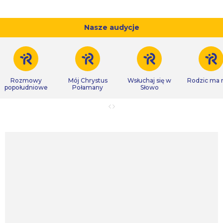
Nasze audycje
Rozmowy
Mój Chrystus
Wsłuchaj się w
Rodzic ma
popołudniowe
Połamany
Słowo