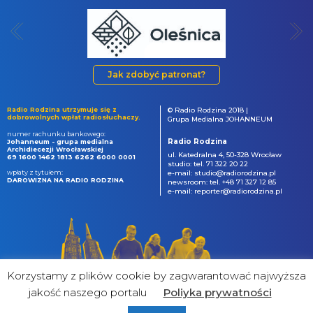
Jak zdobyć patronat?
Radio Rodzina utrzymuje się z
© Radio Rodzina 2018 |
dobrowolnych wpłat radiosłuchaczy.
Grupa Medialna JOHANNEUM
numer rachunku bankowego:
Radio Rodzina
Johanneum - grupa medialna
Archidiecezji Wrocławskiej
ul. Katedralna 4, 50-328 Wrocław
69 1600 1462 1813 6262 6000 0001
studio: tel. 71 322 20 22
wpłaty z tytułem:
e-mail: studio@radiorodzina.pl
DAROWIZNA NA RADIO RODZINA
newsroom: tel. +48 71 327 12 85
e-mail: reporter@radiorodzina.pl
Korzystamy z plików cookie by zagwarantować najwyższa
jakość naszego portalu
Poliyka prywatności