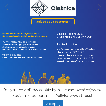
Jak zdobyć patronat?
Radio Rodzina utrzymuje się z
© Radio Rodzina 2018 |
dobrowolnych wpłat radiosłuchaczy.
Grupa Medialna JOHANNEUM
numer rachunku bankowego:
Radio Rodzina
Johanneum - grupa medialna
Archidiecezji Wrocławskiej
ul. Katedralna 4, 50-328 Wrocław
69 1600 1462 1813 6262 6000 0001
studio: tel. 71 322 20 22
wpłaty z tytułem:
e-mail: studio@radiorodzina.pl
DAROWIZNA NA RADIO RODZINA
newsroom: tel. +48 71 327 12 85
e-mail: reporter@radiorodzina.pl
Korzystamy z plików cookie by zagwarantować najwyższa
jakość naszego portalu
Poliyka prywatności
Akceptuj
powered by
&