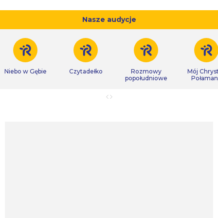
Nasze audycje
Niebo w Gębie
Czytadełko
Rozmowy
Mój Chrys
popołudniowe
Połaman