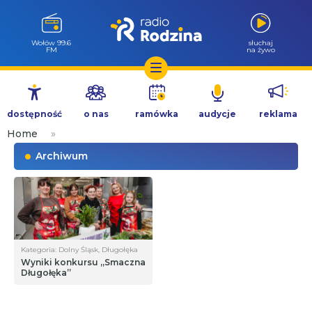
Wołów 99.6
słuchaj
FM
na żywo
Przejdź
do
dostępność
o nas
ramówka
audycje
reklama
treści
Home
»
Archiwum
Kategoria: Dolny Śląsk, Długołęka
Wyniki konkursu „Smaczna
Długołęka”