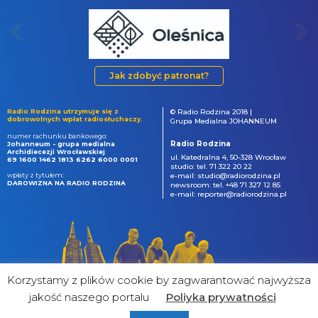
Jak zdobyć patronat?
Radio Rodzina utrzymuje się z
© Radio Rodzina 2018 |
dobrowolnych wpłat radiosłuchaczy.
Grupa Medialna JOHANNEUM
numer rachunku bankowego:
Radio Rodzina
Johanneum - grupa medialna
Archidiecezji Wrocławskiej
ul. Katedralna 4, 50-328 Wrocław
69 1600 1462 1813 6262 6000 0001
studio: tel. 71 322 20 22
wpłaty z tytułem:
e-mail: studio@radiorodzina.pl
DAROWIZNA NA RADIO RODZINA
newsroom: tel. +48 71 327 12 85
e-mail: reporter@radiorodzina.pl
Korzystamy z plików cookie by zagwarantować najwyższa
jakość naszego portalu
Poliyka prywatności