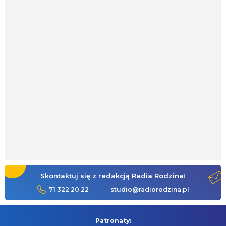
Skontaktuj się z redakcją Radia Rodzina!
71 322 20 22
studio@radiorodzina.pl
Patronaty: