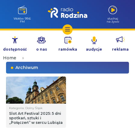
Wołów 99.6
słuchaj
FM
na żywo
Przejdź
do
dostępność
o nas
ramówka
audycje
reklama
treści
Home
»
Archiwum
Kategoria: Dolny Śląsk
Slot Art Festival 2025: 5 dni
spotkań, sztuki i
„Połączeń” w sercu Lubiąża