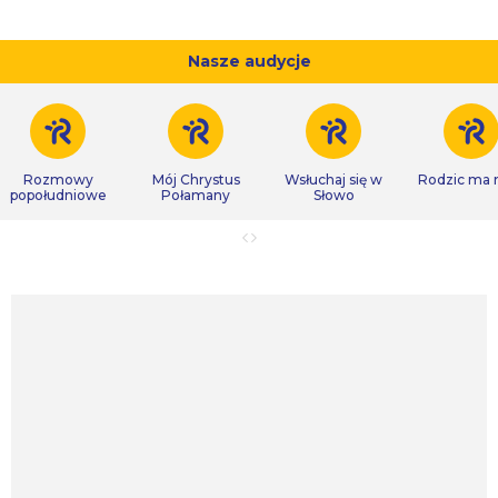
Nasze audycje
Rozmowy
Mój Chrystus
Wsłuchaj się w
Rodzic ma
popołudniowe
Połamany
Słowo