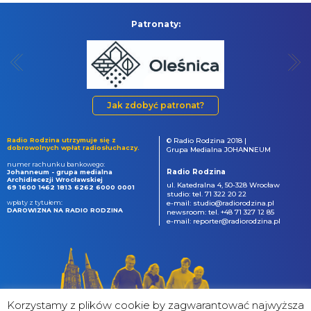
Patronaty:
Jak zdobyć patronat?
Radio Rodzina utrzymuje się z
© Radio Rodzina 2018 |
dobrowolnych wpłat radiosłuchaczy.
Grupa Medialna JOHANNEUM
numer rachunku bankowego:
Radio Rodzina
Johanneum - grupa medialna
Archidiecezji Wrocławskiej
ul. Katedralna 4, 50-328 Wrocław
69 1600 1462 1813 6262 6000 0001
studio: tel. 71 322 20 22
wpłaty z tytułem:
e-mail: studio@radiorodzina.pl
DAROWIZNA NA RADIO RODZINA
newsroom: tel. +48 71 327 12 85
e-mail: reporter@radiorodzina.pl
Korzystamy z plików cookie by zagwarantować najwyższa