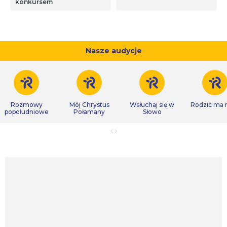
konkursem
Nasze audycje
Rozmowy
Mój Chrystus
Wsłuchaj się w
Rodzic ma
popołudniowe
Połamany
Słowo