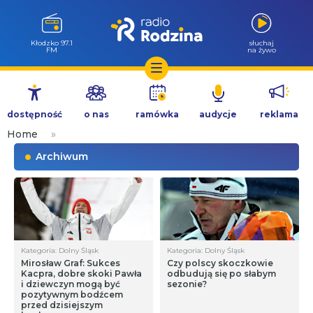
Wołów 99.6
słuchaj
FM
na żywo
Przejdź
do
dostępność
o nas
ramówka
audycje
reklama
treści
Home
»
Archiwum
Kategoria: Dolny Śląsk
Kategoria: Dolny Śląsk
Mirosław Graf: Sukces
Czy polscy skoczkowie
Kacpra, dobre skoki Pawła
odbudują się po słabym
i dziewczyn mogą być
sezonie?
pozytywnym bodźcem
przed dzisiejszym