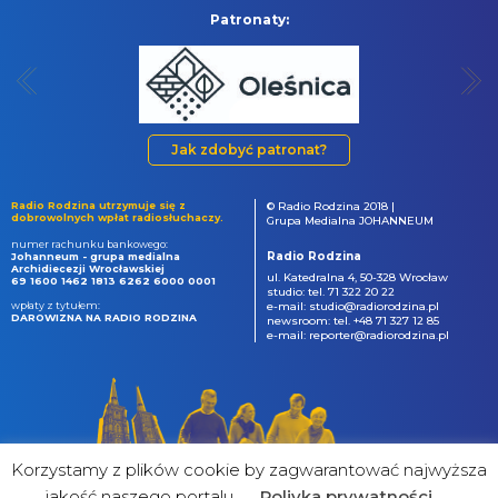
Patronaty:
Jak zdobyć patronat?
Radio Rodzina utrzymuje się z
© Radio Rodzina 2018 |
dobrowolnych wpłat radiosłuchaczy.
Grupa Medialna JOHANNEUM
numer rachunku bankowego:
Radio Rodzina
Johanneum - grupa medialna
Archidiecezji Wrocławskiej
ul. Katedralna 4, 50-328 Wrocław
69 1600 1462 1813 6262 6000 0001
studio: tel. 71 322 20 22
wpłaty z tytułem:
e-mail: studio@radiorodzina.pl
DAROWIZNA NA RADIO RODZINA
newsroom: tel. +48 71 327 12 85
e-mail: reporter@radiorodzina.pl
Korzystamy z plików cookie by zagwarantować najwyższa
jakość naszego portalu
Poliyka prywatności