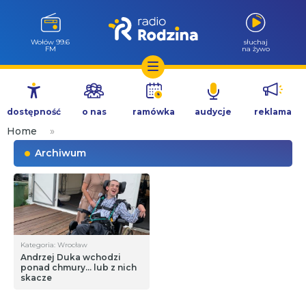
Wołów 99.6
słuchaj
FM
na żywo
Przejdź
do
dostępność
o nas
ramówka
audycje
reklama
treści
Home
»
Archiwum
Kategoria: Wrocław
Andrzej Duka wchodzi
ponad chmury… lub z nich
skacze