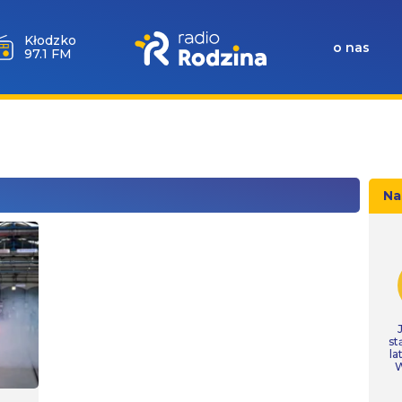
Kłodzko
o nas
97.1 FM
Na
st
la
W