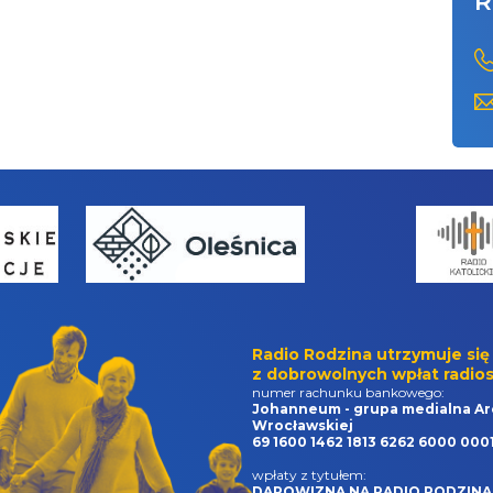
R
Radio Rodzina utrzymuje się
z dobrowolnych wpłat radios
numer rachunku bankowego:
Johanneum - grupa medialna Ar
Wrocławskiej
69 1600 1462 1813 6262 6000 000
wpłaty z tytułem:
DAROWIZNA NA RADIO RODZINA