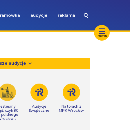
ramówka
audycje
reklama
menu
sze audycje
Jesteśmy
Audycje
Na torach z
ąd, czyli 80
Świąteczne
MPK Wrocław
t polskiego
rocławia