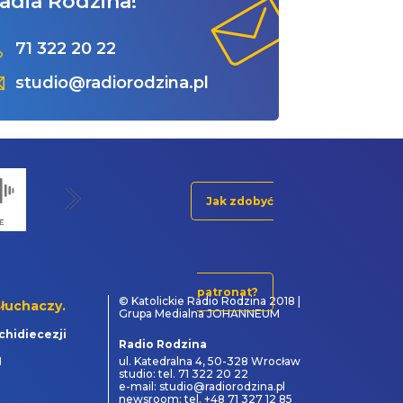
adia Rodzina!
71 322 20 22
studio@radiorodzina.pl
Jak zdobyć
patronat?
© Katolickie Radio Rodzina 2018 |
łuchaczy.
Grupa Medialna JOHANNEUM
chidiecezji
Radio Rodzina
1
ul. Katedralna 4, 50-328 Wrocław
studio: tel. 71 322 20 22
e-mail: studio@radiorodzina.pl
newsroom: tel. +48 71 327 12 85