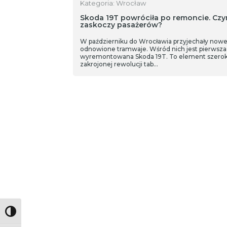
Kategoria: Wrocław
Skoda 19T powróciła po remoncie. Cz
zaskoczy pasażerów?
W październiku do Wrocławia przyjechały nowe
odnowione tramwaje. Wśród nich jest pierwsza
wyremontowana Skoda 19T. To element szero
zakrojonej rewolucji tab…
Toggle High Contrast