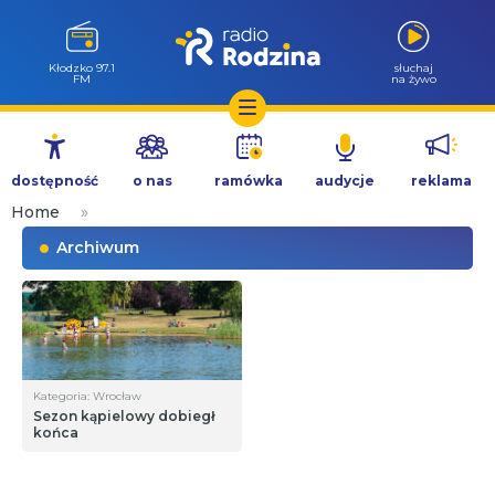
Kłodzko 97.1
słuchaj
FM
na żywo
Przejdź
do
dostępność
o nas
ramówka
audycje
reklama
treści
Home
»
Archiwum
Kategoria: Wrocław
Sezon kąpielowy dobiegł
końca