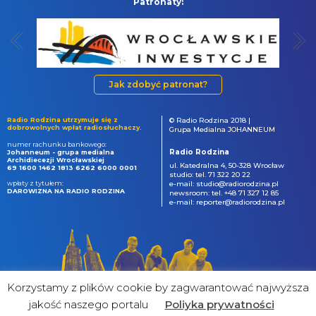
Patronaty:
Jak zdobyć patronat?
Radio Rodzina utrzymuje się z
© Radio Rodzina 2018 |
dobrowolnych wpłat radiosłuchaczy.
Grupa Medialna JOHANNEUM
numer rachunku bankowego:
Radio Rodzina
Johanneum - grupa medialna
Archidiecezji Wrocławskiej
ul. Katedralna 4, 50-328 Wrocław
69 1600 1462 1813 6262 6000 0001
studio: tel. 71 322 20 22
wpłaty z tytułem:
e-mail: studio@radiorodzina.pl
DAROWIZNA NA RADIO RODZINA
newsroom: tel. +48 71 327 12 85
e-mail: reporter@radiorodzina.pl
Korzystamy z plików cookie by zagwarantować najwyższa
jakość naszego portalu
Poliyka prywatności