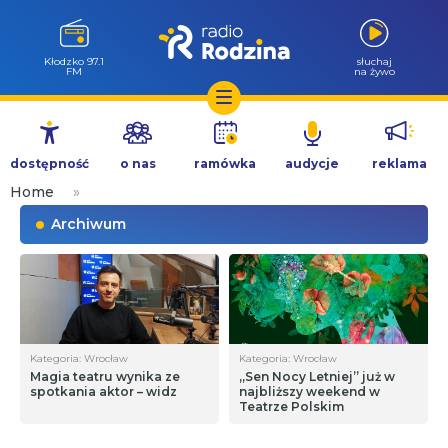
Wołów 99.6
słuchaj
FM
na żywo
Przejdź
do
dostępność
o nas
ramówka
audycje
reklama
treści
Home
»
Archiwum
Kategoria: Wrocław
Kategoria: Wrocław
Magia teatru wynika ze
„Sen Nocy Letniej” już w
spotkania aktor – widz
najbliższy weekend w
Teatrze Polskim