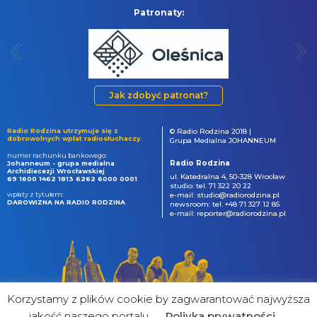
Patronaty:
Jak zdobyć patronat?
Radio Rodzina utrzymuje się z
© Radio Rodzina 2018 |
dobrowolnych wpłat radiosłuchaczy.
Grupa Medialna JOHANNEUM
numer rachunku bankowego:
Radio Rodzina
Johanneum - grupa medialna
Archidiecezji Wrocławskiej
ul. Katedralna 4, 50-328 Wrocław
69 1600 1462 1813 6262 6000 0001
studio: tel. 71 322 20 22
wpłaty z tytułem:
e-mail: studio@radiorodzina.pl
DAROWIZNA NA RADIO RODZINA
newsroom: tel. +48 71 327 12 85
e-mail: reporter@radiorodzina.pl
Korzystamy z plików cookie by zagwarantować najwyższa
jakość naszego portalu
Poliyka prywatności