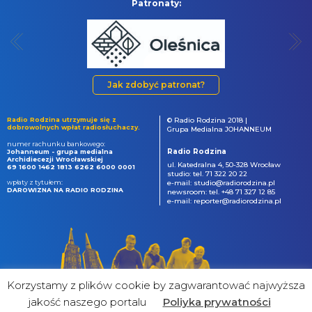
Patronaty:
Jak zdobyć patronat?
Radio Rodzina utrzymuje się z
© Radio Rodzina 2018 |
dobrowolnych wpłat radiosłuchaczy.
Grupa Medialna JOHANNEUM
numer rachunku bankowego:
Radio Rodzina
Johanneum - grupa medialna
Archidiecezji Wrocławskiej
ul. Katedralna 4, 50-328 Wrocław
69 1600 1462 1813 6262 6000 0001
studio: tel. 71 322 20 22
wpłaty z tytułem:
e-mail: studio@radiorodzina.pl
DAROWIZNA NA RADIO RODZINA
newsroom: tel. +48 71 327 12 85
e-mail: reporter@radiorodzina.pl
Korzystamy z plików cookie by zagwarantować najwyższa
jakość naszego portalu
Poliyka prywatności