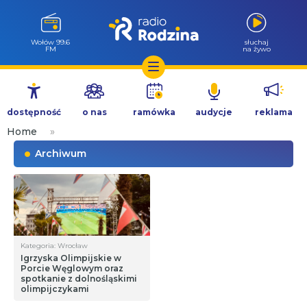
Wołów 99.6
słuchaj
FM
na żywo
Przejdź
do
dostępność
o nas
ramówka
audycje
reklama
treści
Home
»
Archiwum
Kategoria: Wrocław
Igrzyska Olimpijskie w
Porcie Węglowym oraz
spotkanie z dolnośląskimi
olimpijczykami