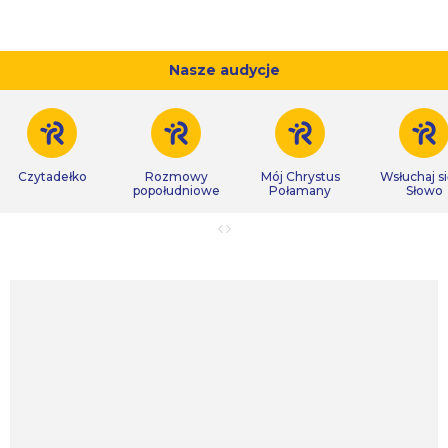
Nasze audycje
Czytadełko
Rozmowy
Mój Chrystus
Wsłuchaj s
popołudniowe
Połamany
Słowo