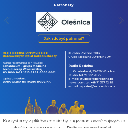
Patronaty:
Jak zdobyć patronat?
Radio Rodzina utrzymuje się z
© Radio Rodzina 2018 |
dobrowolnych wpłat radiosłuchaczy.
Grupa Medialna JOHANNEUM
numer rachunku bankowego:
Radio Rodzina
Johanneum - grupa medialna
Archidiecezji Wrocławskiej
ul. Katedralna 4, 50-328 Wrocław
69 1600 1462 1813 6262 6000 0001
studio: tel. 71 322 20 22
wpłaty z tytułem:
e-mail: studio@radiorodzina.pl
DAROWIZNA NA RADIO RODZINA
newsroom: tel. +48 71 327 12 85
e-mail: reporter@radiorodzina.pl
Korzystamy z plików cookie by zagwarantować najwyższa
jakość naszego portalu
Poliyka prywatności