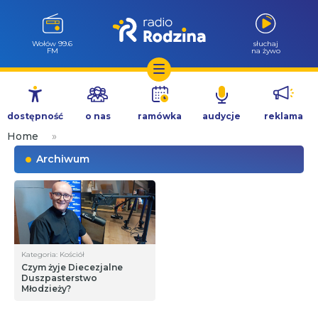
Wołów 99.6
słuchaj
FM
na żywo
Przejdź
do
dostępność
o nas
ramówka
audycje
reklama
treści
Home
»
Archiwum
Kategoria: Kościół
Czym żyje Diecezjalne
Duszpasterstwo
Młodzieży?