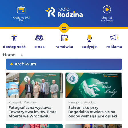
Kłodzko 97.1
słuchaj
FM
na żywo
Przejdź
do
dostępność
o nas
ramówka
audycje
reklama
treści
Home
»
Archiwum
Kategoria: Wrocław
Kategoria: Wrocław
Fotograficzna wystawa
Schronisko przy
Towarzystwa im. św. Brata
Bogedaina otwiera się na
Alberta we Wrocławiu
osoby wymagające opieki