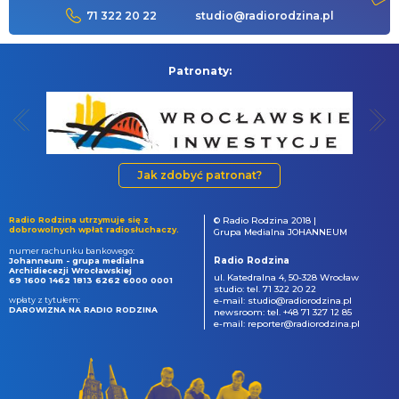
71 322 20 22
studio@radiorodzina.pl
Patronaty:
Jak zdobyć patronat?
Radio Rodzina utrzymuje się z
© Radio Rodzina 2018 |
dobrowolnych wpłat radiosłuchaczy.
Grupa Medialna JOHANNEUM
numer rachunku bankowego:
Radio Rodzina
Johanneum - grupa medialna
Archidiecezji Wrocławskiej
ul. Katedralna 4, 50-328 Wrocław
69 1600 1462 1813 6262 6000 0001
studio: tel. 71 322 20 22
wpłaty z tytułem:
e-mail: studio@radiorodzina.pl
DAROWIZNA NA RADIO RODZINA
newsroom: tel. +48 71 327 12 85
e-mail: reporter@radiorodzina.pl