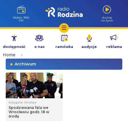
Wołów 99.6
słuchaj
FM
na żywo
Przejdź
do
dostępność
o nas
ramówka
audycje
reklama
treści
Home
»
Archiwum
Kategoria: Wrocław
Spodziewana fala we
Wrocławiu godz. 18 w
środę