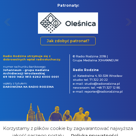
Patronaty:
Jak zdobyć patronat?
Radio Rodzina utrzymuje się z
© Radio Rodzina 2018 |
dobrowolnych wpłat radiosłuchaczy.
Grupa Medialna JOHANNEUM
numer rachunku bankowego:
Radio Rodzina
Johanneum - grupa medialna
Archidiecezji Wrocławskiej
ul. Katedralna 4, 50-328 Wrocław
69 1600 1462 1813 6262 6000 0001
studio: tel. 71 322 20 22
wpłaty z tytułem:
e-mail: studio@radiorodzina.pl
DAROWIZNA NA RADIO RODZINA
newsroom: tel. +48 71 327 12 85
e-mail: reporter@radiorodzina.pl
Korzystamy z plików cookie by zagwarantować najwyższa
jakość naszego portalu
Poliyka prywatności