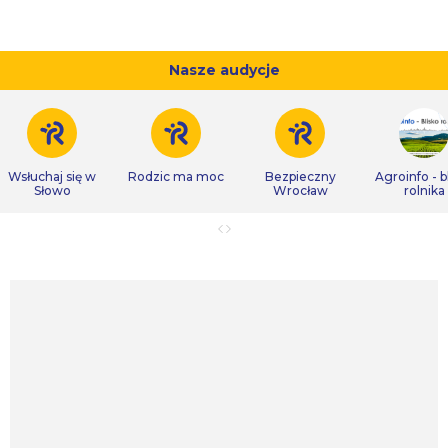
Nasze audycje
Wsłuchaj się w
Rodzic ma moc
Bezpieczny
Agroinfo - b
Słowo
Wrocław
rolnika