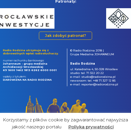
Patronaty:
Jak zdobyć patronat?
Radio Rodzina utrzymuje się z
© Radio Rodzina 2018 |
dobrowolnych wpłat radiosłuchaczy.
Grupa Medialna JOHANNEUM
numer rachunku bankowego:
Radio Rodzina
Johanneum - grupa medialna
Archidiecezji Wrocławskiej
ul. Katedralna 4, 50-328 Wrocław
69 1600 1462 1813 6262 6000 0001
studio: tel. 71 322 20 22
wpłaty z tytułem:
e-mail: studio@radiorodzina.pl
DAROWIZNA NA RADIO RODZINA
newsroom: tel. +48 71 327 12 85
e-mail: reporter@radiorodzina.pl
Korzystamy z plików cookie by zagwarantować najwyższa
jakość naszego portalu
Poliyka prywatności