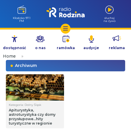
Kłodzko 97.1
słuchaj
FM
na żywo
Przejdź
do
dostępność
o nas
ramówka
audycje
reklama
treści
Home
»
Archiwum
Kategoria: Dolny Śląsk
Apiturystyka,
astroturystyka czy domy
przysłupowe…hity
turystyczne w regionie