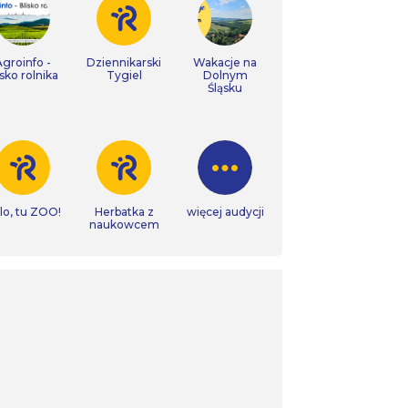
Agroinfo -
Dziennikarski
Wakacje na
isko rolnika
Tygiel
Dolnym
Śląsku
lo, tu ZOO!
Herbatka z
więcej audycji
naukowcem