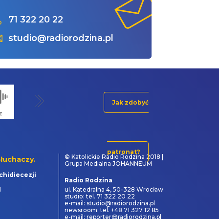
71 322 20 22
studio@radiorodzina.pl
Jak zdobyć
patronat?
© Katolickie Radio Rodzina 2018 |
łuchaczy.
Grupa Medialna JOHANNEUM
chidiecezji
Radio Rodzina
1
ul. Katedralna 4, 50-328 Wrocław
studio: tel. 71 322 20 22
e-mail: studio@radiorodzina.pl
newsroom: tel. +48 71 327 12 85
e-mail: reporter@radiorodzina.pl