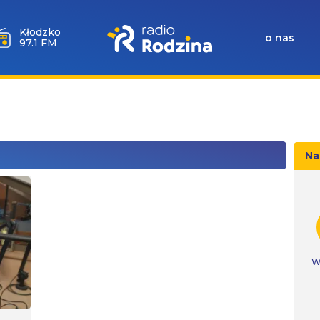
Kłodzko
o nas
97.1 FM
Na
W