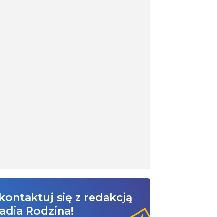
kontaktuj się z redakcją
adia Rodzina!