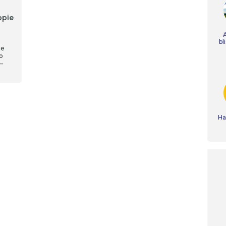
opie
bl
ie
o
–
Ha