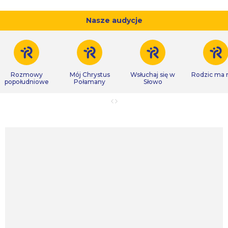
Nasze audycje
Rozmowy
Mój Chrystus
Wsłuchaj się w
Rodzic ma
popołudniowe
Połamany
Słowo