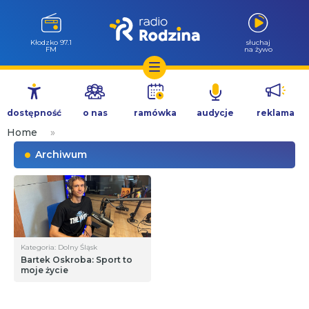
Kłodzko 97.1
słuchaj
FM
na żywo
Przejdź
do
dostępność
o nas
ramówka
audycje
reklama
treści
Home
»
Archiwum
Kategoria: Dolny Śląsk
Bartek Oskroba: Sport to
moje życie