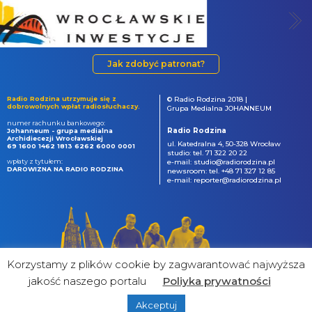
Jak zdobyć patronat?
Radio Rodzina utrzymuje się z
© Radio Rodzina 2018 |
dobrowolnych wpłat radiosłuchaczy.
Grupa Medialna JOHANNEUM
numer rachunku bankowego:
Radio Rodzina
Johanneum - grupa medialna
Archidiecezji Wrocławskiej
ul. Katedralna 4, 50-328 Wrocław
69 1600 1462 1813 6262 6000 0001
studio: tel. 71 322 20 22
wpłaty z tytułem:
e-mail: studio@radiorodzina.pl
DAROWIZNA NA RADIO RODZINA
newsroom: tel. +48 71 327 12 85
e-mail: reporter@radiorodzina.pl
Korzystamy z plików cookie by zagwarantować najwyższa
jakość naszego portalu
Poliyka prywatności
Akceptuj
powered by
&