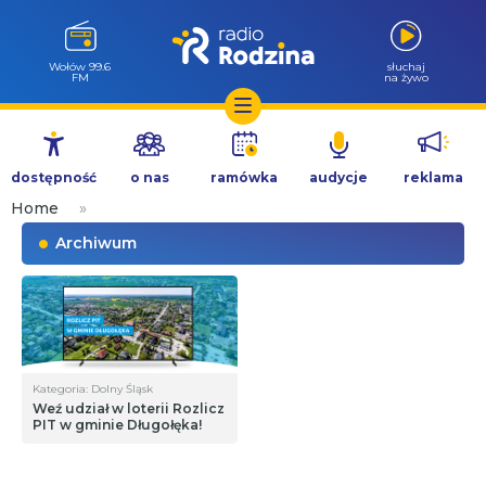
Wołów 99.6
słuchaj
FM
na żywo
Przejdź
do
dostępność
o nas
ramówka
audycje
reklama
treści
Home
»
Archiwum
Kategoria: Dolny Śląsk
Weź udział w loterii Rozlicz
PIT w gminie Długołęka!