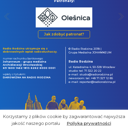
Patronaty:
Jak zdobyć patronat?
Radio Rodzina utrzymuje się z
© Radio Rodzina 2018 |
dobrowolnych wpłat radiosłuchaczy.
Grupa Medialna JOHANNEUM
numer rachunku bankowego:
Radio Rodzina
Johanneum - grupa medialna
Archidiecezji Wrocławskiej
ul. Katedralna 4, 50-328 Wrocław
69 1600 1462 1813 6262 6000 0001
studio: tel. 71 322 20 22
wpłaty z tytułem:
e-mail: studio@radiorodzina.pl
DAROWIZNA NA RADIO RODZINA
newsroom: tel. +48 71 327 12 85
e-mail: reporter@radiorodzina.pl
Korzystamy z plików cookie by zagwarantować najwyższa
jakość naszego portalu
Poliyka prywatności