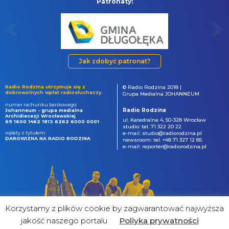
Patronaty:
Jak zdobyć patronat?
Radio Rodzina utrzymuje się z
© Radio Rodzina 2018 |
dobrowolnych wpłat radiosłuchaczy.
Grupa Medialna JOHANNEUM
numer rachunku bankowego:
Radio Rodzina
Johanneum - grupa medialna
Archidiecezji Wrocławskiej
ul. Katedralna 4, 50-328 Wrocław
69 1600 1462 1813 6262 6000 0001
studio: tel. 71 322 20 22
wpłaty z tytułem:
e-mail: studio@radiorodzina.pl
DAROWIZNA NA RADIO RODZINA
newsroom: tel. +48 71 327 12 85
e-mail: reporter@radiorodzina.pl
Korzystamy z plików cookie by zagwarantować najwyższa
jakość naszego portalu
Poliyka prywatności