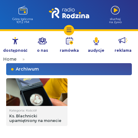
Góra Igliczna
słuchaj
107.2 FM
na żywo
Przejdź
do
dostępność
o nas
ramówka
audycje
reklama
treści
Home
»
Archiwum
Kategoria: Kościół
Ks. Blachnicki
upamiętniony na monecie