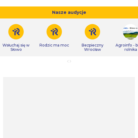
Nasze audycje
Wsłuchaj się w
Rodzic ma moc
Bezpieczny
Agroinfo - b
Słowo
Wrocław
rolnika