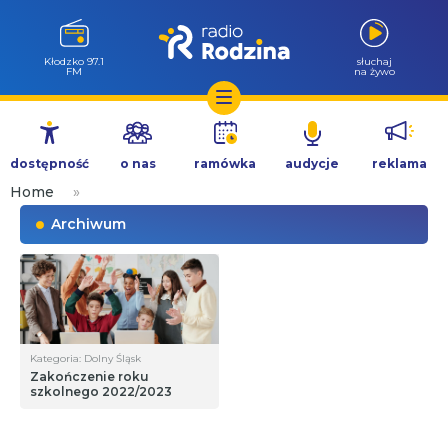
Kłodzko 97.1
słuchaj
FM
na żywo
Przejdź
do
dostępność
o nas
ramówka
audycje
reklama
treści
Home
»
Archiwum
Kategoria: Dolny Śląsk
Zakończenie roku
szkolnego 2022/2023