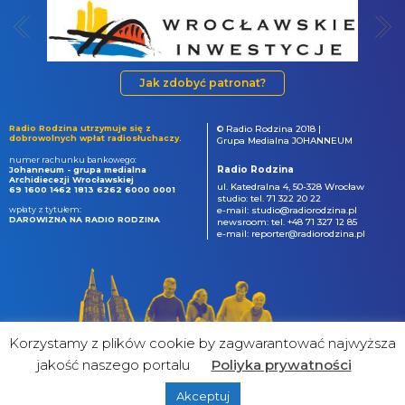
Jak zdobyć patronat?
Radio Rodzina utrzymuje się z
© Radio Rodzina 2018 |
dobrowolnych wpłat radiosłuchaczy.
Grupa Medialna JOHANNEUM
numer rachunku bankowego:
Radio Rodzina
Johanneum - grupa medialna
Archidiecezji Wrocławskiej
ul. Katedralna 4, 50-328 Wrocław
69 1600 1462 1813 6262 6000 0001
studio: tel. 71 322 20 22
wpłaty z tytułem:
e-mail: studio@radiorodzina.pl
DAROWIZNA NA RADIO RODZINA
newsroom: tel. +48 71 327 12 85
e-mail: reporter@radiorodzina.pl
Korzystamy z plików cookie by zagwarantować najwyższa
jakość naszego portalu
Poliyka prywatności
Akceptuj
powered by
&